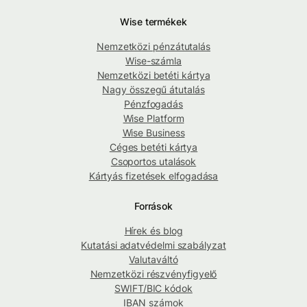
Wise termékek
Nemzetközi pénzátutalás
Wise-számla
Nemzetközi betéti kártya
Nagy összegű átutalás
Pénzfogadás
Wise Platform
Wise Business
Céges betéti kártya
Csoportos utalások
Kártyás fizetések elfogadása
Források
Hírek és blog
Kutatási adatvédelmi szabályzat
Valutaváltó
Nemzetközi részvényfigyelő
SWIFT/BIC kódok
IBAN számok