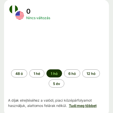
0
Nincs változás
Időszak
48 ó
1 hé
1 hó
6 hó
12 hó
5 év
A díjak elrejtéséhez a valódi, piaci középárfolyamot
használjuk, alattomos felárak nélkül.
Tudj meg többet