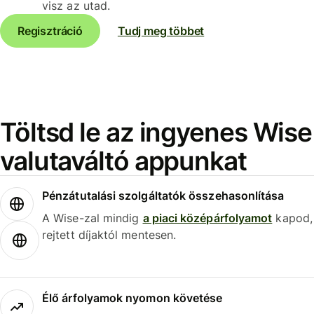
visz az utad.
Regisztráció
Tudj meg többet
Töltsd le az ingyenes Wise
valutaváltó appunkat
Pénzátutalási szolgáltatók összehasonlítása
A Wise-zal mindig
a piaci középárfolyamot
kapod,
rejtett díjaktól mentesen.
Élő árfolyamok nyomon követése