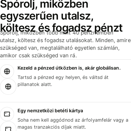
Spórolj, miközben
egyszerűen utalsz,
költesz és fogadsz pénzt
Spórolj, miközben több mint 40 pénznemben
utalsz, költesz és fogadsz utalásokat. Minden, amire
szükséged van, megtalálható egyetlen számlán,
amikor csak szükséged van rá.
Kezeld a pénzed útközben is, akár globálisan.
Tartsd a pénzed egy helyen, és váltsd át
pillanatok alatt.
Egy nemzetközi betéti kártya
Soha nem kell aggódnod az árfolyamfelár vagy a
magas tranzakciós díjak miatt.