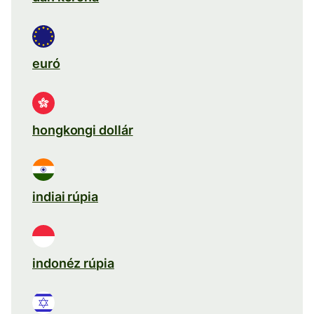
euró
hongkongi dollár
indiai rúpia
indonéz rúpia