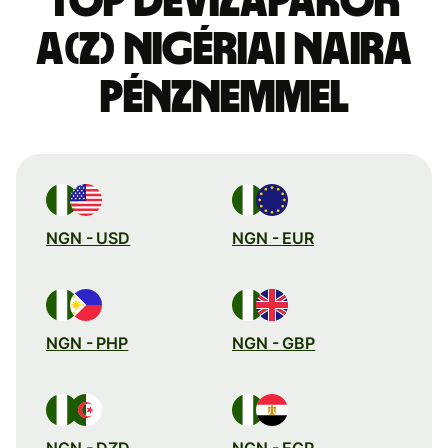
Top devizapárok
a(z) nigériai naira
pénznemmel
NGN - USD
NGN - EUR
NGN - PHP
NGN - GBP
NGN - DZD
NGN - EGP