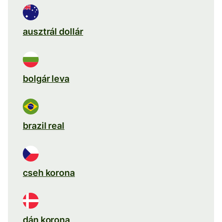
ausztrál dollár
bolgár leva
brazil real
cseh korona
dán korona