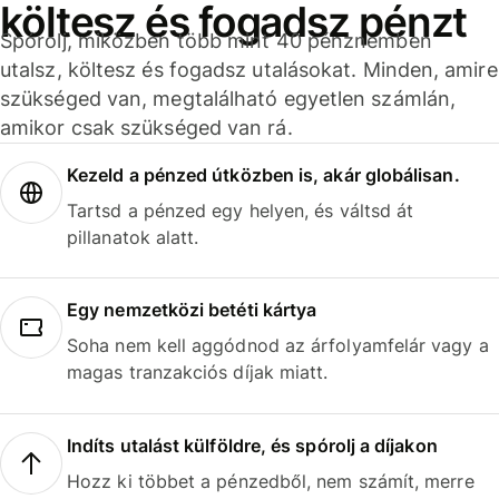
költesz és fogadsz pénzt
Spórolj, miközben több mint 40 pénznemben
utalsz, költesz és fogadsz utalásokat. Minden, amire
szükséged van, megtalálható egyetlen számlán,
amikor csak szükséged van rá.
Kezeld a pénzed útközben is, akár globálisan.
Tartsd a pénzed egy helyen, és váltsd át
pillanatok alatt.
Egy nemzetközi betéti kártya
Soha nem kell aggódnod az árfolyamfelár vagy a
magas tranzakciós díjak miatt.
Indíts utalást külföldre, és spórolj a díjakon
Hozz ki többet a pénzedből, nem számít, merre