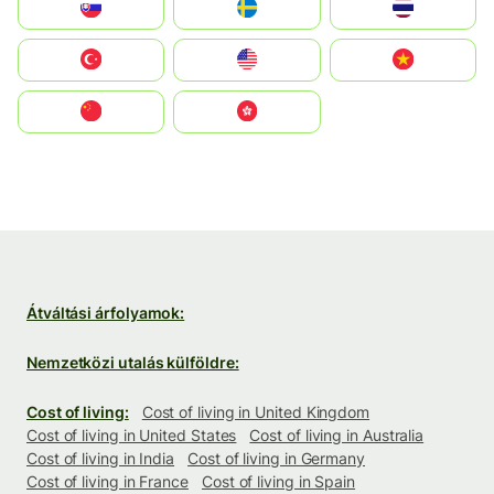
Slovensko
Ruoŧŧa
ไทย
Türkiye
United States
Vietnam
中国
中國香港特別行政區
Átváltási árfolyamok:
Nemzetközi utalás külföldre:
Cost of living:
Cost of living in United Kingdom
Cost of living in United States
Cost of living in Australia
Cost of living in India
Cost of living in Germany
Cost of living in France
Cost of living in Spain