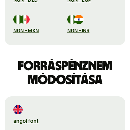
NGN - MXN
NGN - INR
Forráspénznem
módosítása
angol font