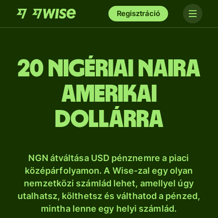
Regisztráció
20 nigériai naira
amerikai
dollárra
NGN átváltása USD pénznemre a piaci
középárfolyamon. A Wise-zal egy olyan
nemzetközi számlád lehet, amellyel úgy
utalhatsz, költhetsz és válthatod a pénzed,
mintha lenne egy helyi számlád.