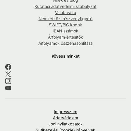
Hírek és blog
Kutatási adatvédelmi szabályzat
Valutaváltó
Nemzetközi részvényfigyelő
SWIFT/BIC kódok
IBAN számok
Árfolyam-értesítők
Árfolyamok összehasonlítása
Kövess minket
Impresszum
Adatvédelem
Jogi nyilatkozatok
Sütikezelési (cookie) irányelvek