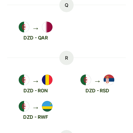
Q
→
DZD - QAR
R
→
→
DZD - RON
DZD - RSD
→
DZD - RWF