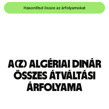
Hasonlítsd össze az árfolyamokat
A(z) algériai dinár
összes átváltási
árfolyama