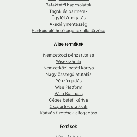
Befektetői kapcsolatok
Tagok és partnerek
Ügyféltámogatás
Akadálymentesség
Funkció elérhetőségének ellenőrzése
Wise termékek
Nemzetközi pénzátutalás
Wise-számla
Nemzetközi betéti kártya
Nagy összegű átutalás
Pénzfogadás
Wise Platform
Wise Business
Céges betéti kártya
Csoportos utalások
Kártyás fizetések elfogadása
Források