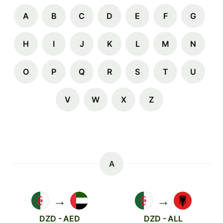
A
B
C
D
E
F
G
H
I
J
K
L
M
N
O
P
Q
R
S
T
U
V
W
X
Z
A
→
→
DZD - AED
DZD - ALL