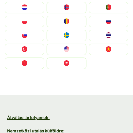
Nederland
Norge
Portugal
Polska
România
Россия
Slovensko
Ruoŧŧa
ไทย
Türkiye
United States
Vietnam
中国
中國香港特別行政區
Átváltási árfolyamok:
Nemzetközi utalás külföldre: