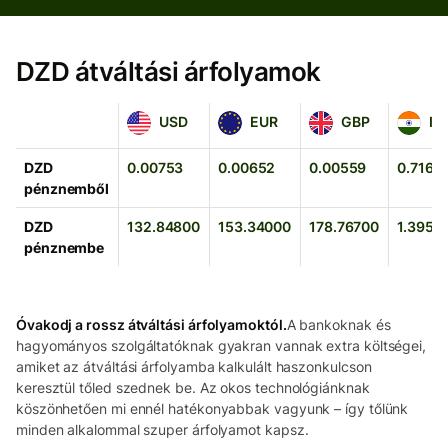
DZD átváltási árfolyamok
USD
EUR
GBP
INR
USD
EUR
GBP
IN
DZD
0.00753
0.00652
0.00559
0.7167
pénznemből
DZD
132.84800
153.34000
178.76700
1.3952
pénznembe
Óvakodj a rossz átváltási árfolyamoktól.
A bankoknak és
hagyományos szolgáltatóknak gyakran vannak extra költségei,
amiket az átváltási árfolyamba kalkulált haszonkulcson
keresztül tőled szednek be. Az okos technológiánknak
köszönhetően mi ennél hatékonyabbak vagyunk – így tőlünk
minden alkalommal szuper árfolyamot kapsz.