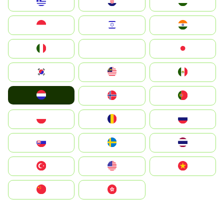
Greece
Hrvatska
Magyarország
Indonesia
Israel
India
Italia
JA
Japan
South Korea
Malay
Mexico
Nederland
Norge
Portugal
Polska
România
Россия
Slovensko
Ruoŧŧa
ไทย
Türkiye
United States
Vietnam
中国
中國香港特別行政區