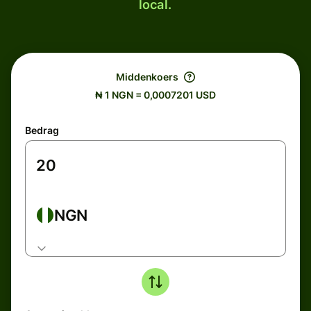
local.
Middenkoers
₦ 1 NGN = 0,0007201 USD
Bedrag
NGN