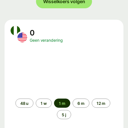
Wisselkoers volgen
0
Geen verandering
Periode
48 u
1 w
1 m
6 m
12 m
5 j