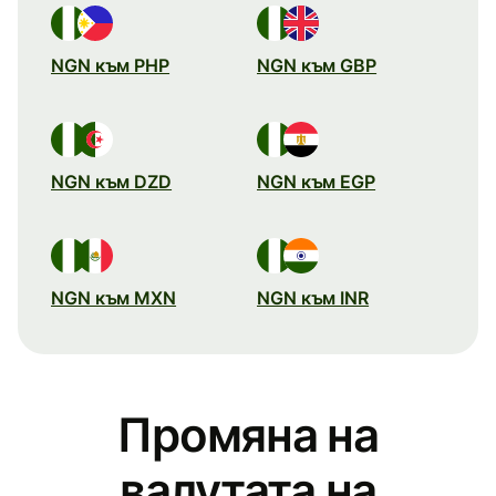
NGN към PHP
NGN към GBP
NGN към DZD
NGN към EGP
NGN към MXN
NGN към INR
Промяна на
валутата на