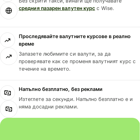
Без скрити такси, винаги ще получавате
средния пазарен валутен курс
с Wise.
Проследявайте валутните курсове в реално
време
Запазете любимите си валути, за да
проверявате как се променя валутният курс с
течение на времето.
Напълно безплатно, без реклами
Изтеглете за секунди. Напълно безплатно е и
няма досадни реклами.