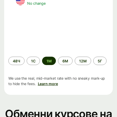
No change
Time
48Ч
1С
1М
6М
12М
5Г
period
We use the real, mid-market rate with no sneaky mark-up
to hide the fees.
Learn more
Обменни курсове на