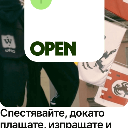
Спестявайте, докато
плащате, изпращате и