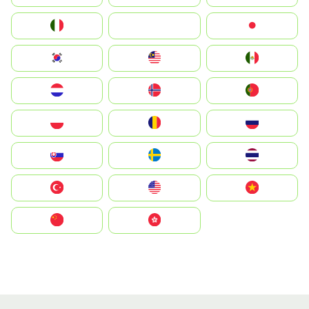
Italia
JA
Japan
South Korea
Malay
Mexico
Nederland
Norge
Portugal
Polska
România
Россия
Slovensko
Ruoŧŧa
ไทย
Türkiye
United States
Vietnam
中国
中國香港特別行政區