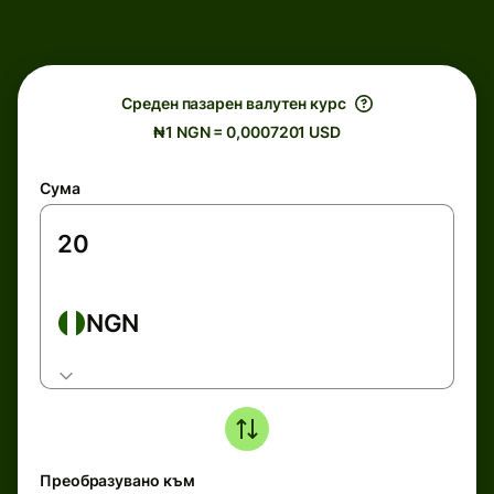
Среден пазарен валутен курс
₦1 NGN = 0,0007201 USD
Сума
NGN
Преобразувано към