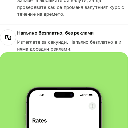
Запазете любимите си валути, за да
проверявате как се променя валутният курс с
течение на времето.
Напълно безплатно, без реклами
Изтеглете за секунди. Напълно безплатно е и
няма досадни реклами.