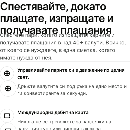
Спестявайте, докато
плащате, изпращате и
получавате плащания
Спестете пари, когато изпращате, харчите и
получавате плащания в над 40+ валути. Всичко,
от което се нуждаете, в една сметка, когато
имате нужда от нея.
Управлявайте парите си в движение по целия
свят.
Дръжте валутите си под ръка на едно място и
ги конвертирайте за секунди.
Международна дебитна карта
Никога не се тревожете за надценки на
валутния курс или високи такси за