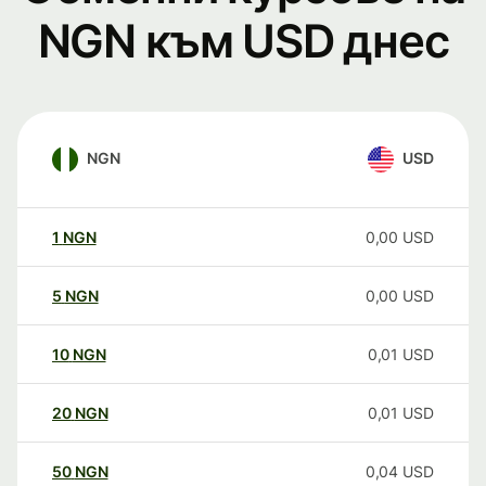
NGN към USD днес
NGN
USD
1
NGN
0,00
USD
5
NGN
0,00
USD
10
NGN
0,01
USD
20
NGN
0,01
USD
50
NGN
0,04
USD