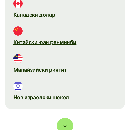
Канадски долар
Китайски юан ренминби
Малайзийски рингит
Нов израелски шекел