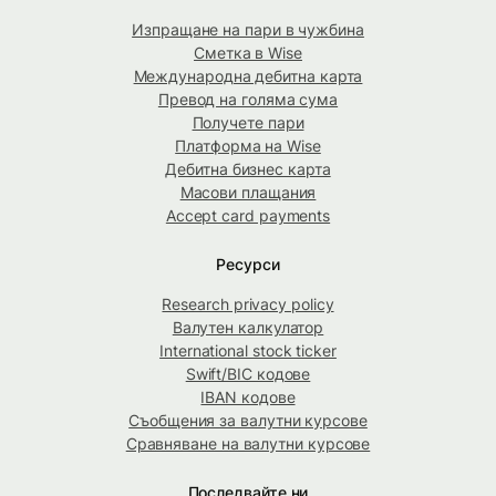
Изпращане на пари в чужбина
Сметка в Wise
Международна дебитна карта
Превод на голяма сума
Получете пари
Платформа на Wise
Дебитна бизнес карта
Масови плащания
Accept card payments
Ресурси
Research privacy policy
Валутен калкулатор
International stock ticker
Swift/BIC кодове
IBAN кодове
Съобщения за валутни курсове
Сравняване на валутни курсове
Последвайте ни