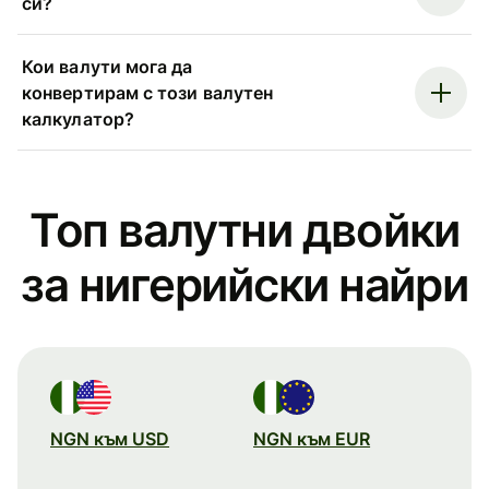
си?
Кои валути мога да
конвертирам с този валутен
калкулатор?
Топ валутни двойки
за нигерийски найри
NGN към USD
NGN към EUR