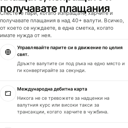
получавате плащания
Спестете пари, когато изпращате, харчите и
получавате плащания в над 40+ валути. Всичко,
от което се нуждаете, в една сметка, когато
имате нужда от нея.
Управлявайте парите си в движение по целия
свят.
Дръжте валутите си под ръка на едно място и
ги конвертирайте за секунди.
Международна дебитна карта
Никога не се тревожете за надценки на
валутния курс или високи такси за
трансакции, когато харчите в чужбина.