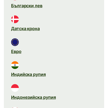
Български лев
Датска крона
Евро
Индийска рупия
Индонезийска рупия