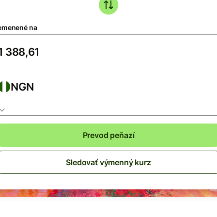
emenené na
NGN
Prevod peňazí
Sledovať výmenný kurz