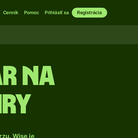
Cenník
Pomoc
Prihlásiť sa
Registrácia
ár na
iry
zu. Wise je