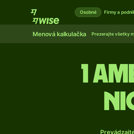
Osobné
Firmy a podni
Menová kalkulačka
Prezerajte všetky 
1 Am
ni
Prevádzajt