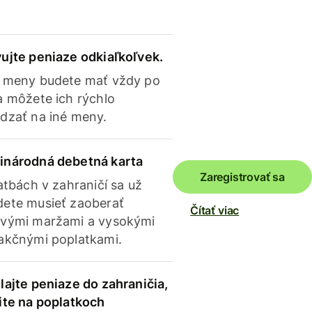
ujte peniaze odkiaľkoľvek.
 meny budete mať vždy po
a môžete ich rýchlo
dzať na iné meny.
inárodná debetná karta
Zaregistrovať sa
latbách v zahraničí sa už
ete musieť zaoberať
Čítať viac
vými maržami a vysokými
akčnými poplatkami.
lajte peniaze do zahraničia,
ite na poplatkoch