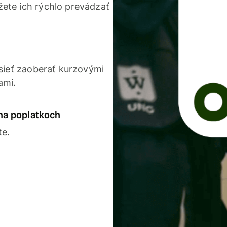
ete ich rýchlo prevádzať
usieť zaoberať kurzovými
ami.
 na poplatkoch
te.