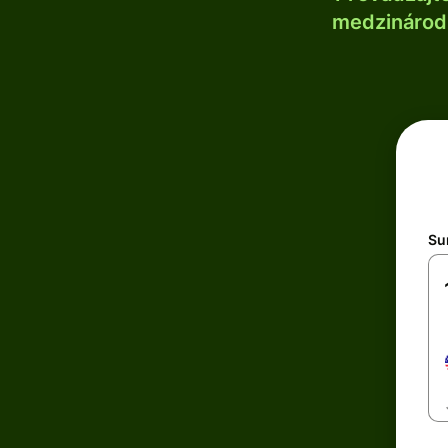
medzinárodn
Su