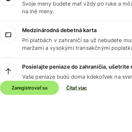
Svoje meny budete mať vždy po ruke a môž
na iné meny.
Medzinárodná debetná karta
Pri platbách v zahraničí sa už nebudete m
maržami a vysokými transakčnými poplatk
Posielajte peniaze do zahraničia, ušetrite
Vaše peniaze budú doma kdekoľvek na sve
Zaregistrovať sa
Čítať viac