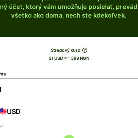
ý účet, ktorý vám umožňuje posielať, prevádza
všetko ako doma, nech ste kdekoľvek.
Stredový kurz
$1 USD = 1 389 NGN
ma
USD