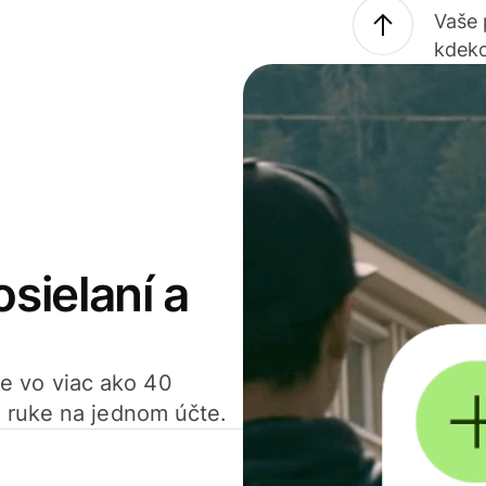
Vaše
kdeko
osielaní a
ťte vo viac ako 40
 ruke na jednom účte.