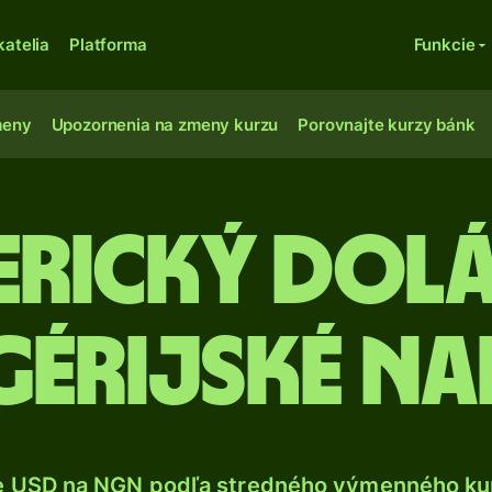
katelia
Platforma
Funkcie
meny
Upozornenia na zmeny kurzu
Porovnajte kurzy bánk
erický dol
gérijské na
e USD na NGN podľa stredného výmenného kur