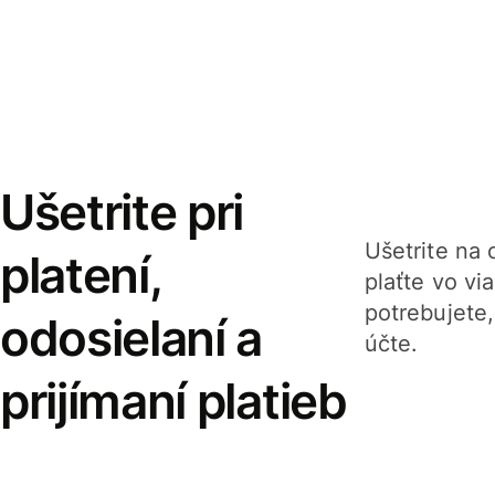
Ušetrite pri
Ušetrite na o
platení,
plaťte vo v
potrebujete
odosielaní a
účte.
prijímaní platieb