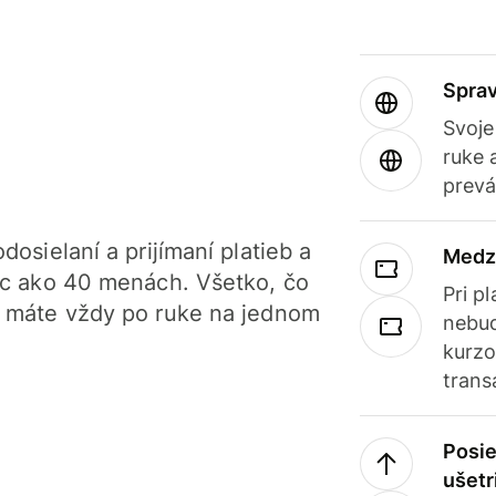
Sprav
Svoje
ruke 
prevá
dosielaní a prijímaní platieb a
Medz
iac ako 40 menách. Všetko, čo
Pri p
, máte vždy po ruke na jednom
nebud
kurzo
trans
Posie
ušetr