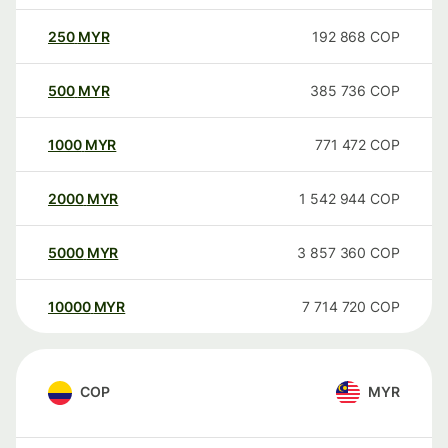
250
MYR
192 868
COP
500
MYR
385 736
COP
1000
MYR
771 472
COP
2000
MYR
1 542 944
COP
5000
MYR
3 857 360
COP
10000
MYR
7 714 720
COP
COP
MYR