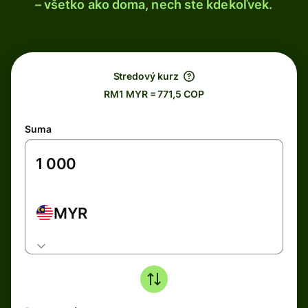
– všetko ako doma, nech ste kdekoľvek.
Stredový kurz
RM1 MYR = 771,5 COP
Suma
MYR