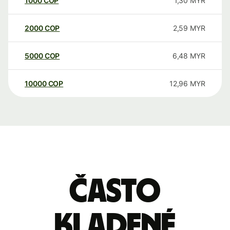
1000
COP
1,30
MYR
2000
COP
2,59
MYR
5000
COP
6,48
MYR
10000
COP
12,96
MYR
Často
kladené