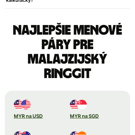
Najlepšie menové
páry pre
Malajzijský
ringgit
MYR na USD
MYR na SGD