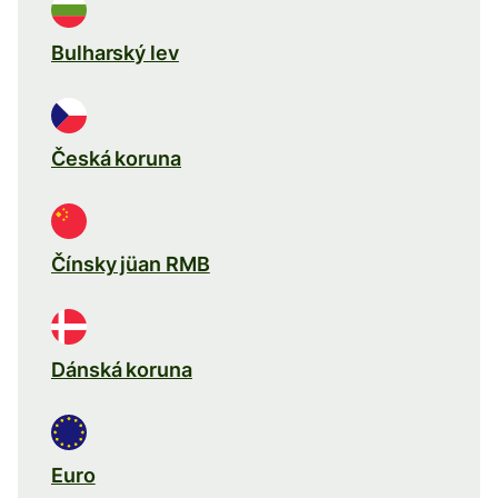
Bulharský lev
Česká koruna
Čínsky jüan RMB
Dánská koruna
Euro