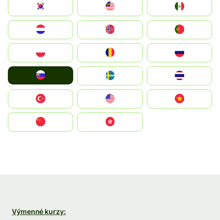
South Korea
Malay
Mexico
Nederland
Norge
Portugal
Polska
România
Россия
Slovensko
Ruoŧŧa
ไทย
Türkiye
United States
Vietnam
中国
中國香港特別行政區
Výmenné kurzy: