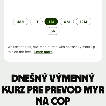
Time
48 H
1 T
1 M
6 M
12 M
period
5 R
We use the real, mid-market rate with no sneaky mark-up
to hide the fees.
Learn more
Dnešný výmenný
kurz pre prevod MYR
na COP