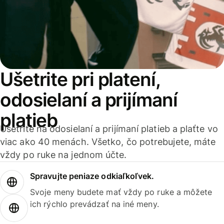
Ušetrite pri platení,
odosielaní a prijímaní
platieb
Ušetrite na odosielaní a prijímaní platieb a plaťte vo
viac ako 40 menách. Všetko, čo potrebujete, máte
vždy po ruke na jednom účte.
Spravujte peniaze odkiaľkoľvek.
Svoje meny budete mať vždy po ruke a môžete
ich rýchlo prevádzať na iné meny.