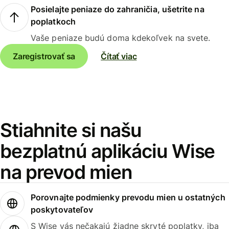
Posielajte peniaze do zahraničia, ušetrite na
poplatkoch
Vaše peniaze budú doma kdekoľvek na svete.
Zaregistrovať sa
Čítať viac
Stiahnite si našu
bezplatnú aplikáciu Wise
na prevod mien
Porovnajte podmienky prevodu mien u ostatných
poskytovateľov
S Wise vás nečakajú žiadne skryté poplatky, iba