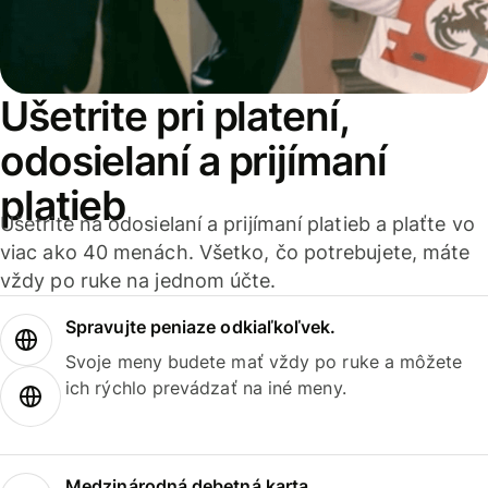
Ušetrite pri platení,
odosielaní a prijímaní
platieb
Ušetrite na odosielaní a prijímaní platieb a plaťte vo
viac ako 40 menách. Všetko, čo potrebujete, máte
vždy po ruke na jednom účte.
Spravujte peniaze odkiaľkoľvek.
Svoje meny budete mať vždy po ruke a môžete
ich rýchlo prevádzať na iné meny.
Medzinárodná debetná karta