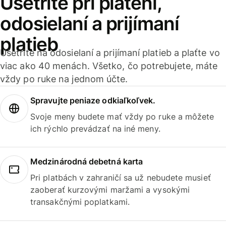
Ušetrite pri platení,
odosielaní a prijímaní
platieb
Ušetrite na odosielaní a prijímaní platieb a plaťte vo
viac ako 40 menách. Všetko, čo potrebujete, máte
vždy po ruke na jednom účte.
Spravujte peniaze odkiaľkoľvek.
Svoje meny budete mať vždy po ruke a môžete
ich rýchlo prevádzať na iné meny.
Medzinárodná debetná karta
Pri platbách v zahraničí sa už nebudete musieť
zaoberať kurzovými maržami a vysokými
transakčnými poplatkami.