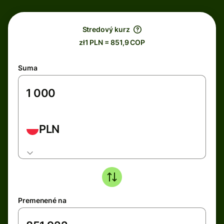
Stredový kurz
zł1 PLN = 851,9 COP
Suma
PLN
Premenené na