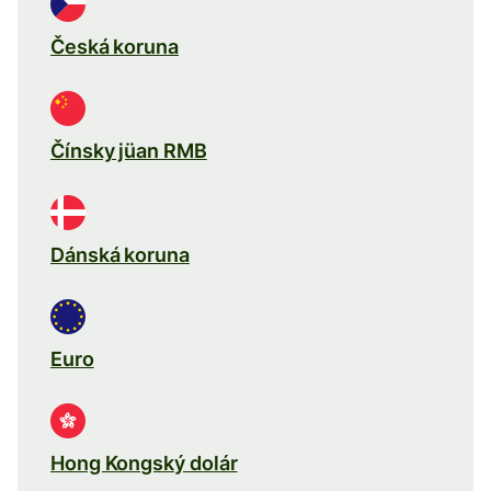
Česká koruna
Čínsky jüan RMB
Dánská koruna
Euro
Hong Kongský dolár