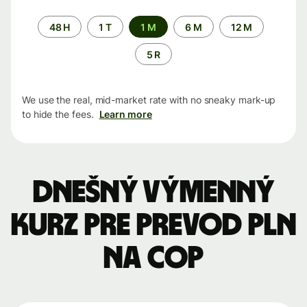
Time
48 H
1 T
1 M
6 M
12 M
period
5 R
We use the real, mid-market rate with no sneaky mark-up
to hide the fees.
Learn more
Dnešný výmenný
kurz pre prevod PLN
na COP