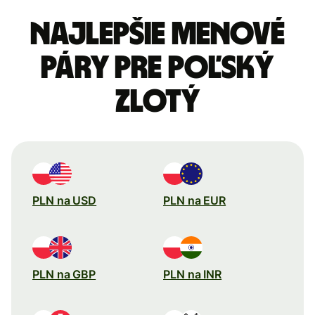
Najlepšie menové
páry pre Poľský
zlotý
PLN na USD
PLN na EUR
PLN na GBP
PLN na INR