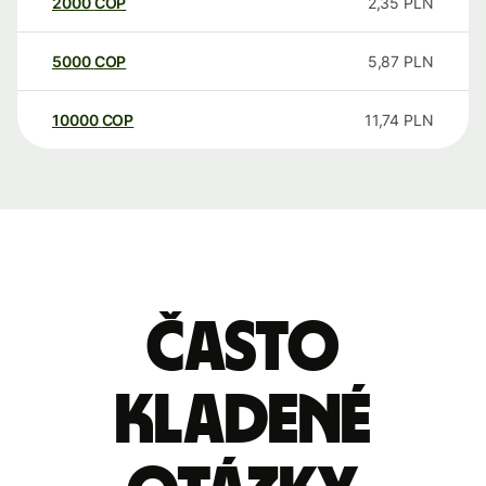
2000
COP
2,35
PLN
5000
COP
5,87
PLN
10000
COP
11,74
PLN
Často
kladené