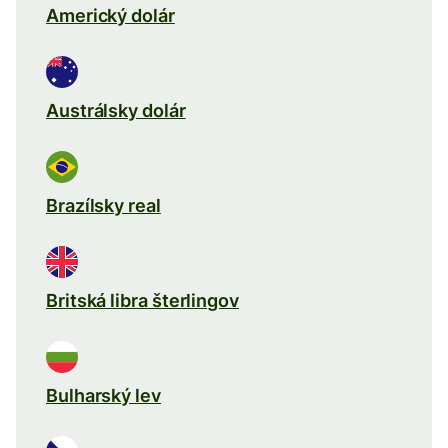
Americký dolár
Austrálsky dolár
Brazílsky real
Britská libra šterlingov
Bulharský lev