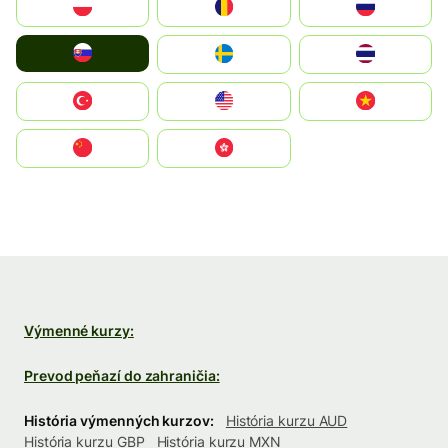
Polska
România
Россия
Slovensko
Ruoŧŧa
ไทย
Türkiye
United States
Vietnam
中国
中國香港特別行政區
Výmenné kurzy:
Prevod peňazí do zahraničia:
História výmenných kurzov:
História kurzu AUD
História kurzu GBP
História kurzu MXN