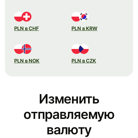
PLN в CHF
PLN в KRW
PLN в NOK
PLN в CZK
Изменить
отправляемую
валюту