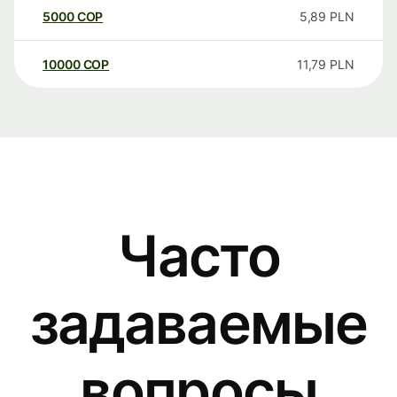
5000
COP
5,89
PLN
10000
COP
11,79
PLN
Часто
задаваемые
вопросы