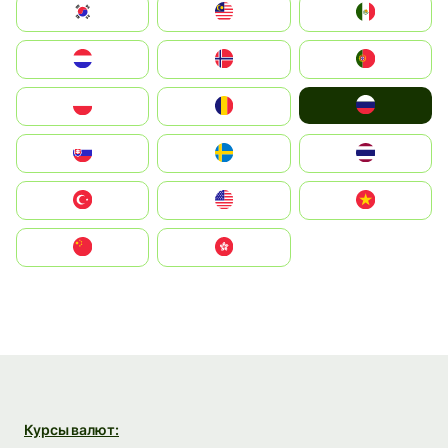
South Korea
Malay
Mexico
Nederland
Norge
Portugal
Россия
Polska
România
Slovensko
Ruoŧŧa
ไทย
Türkiye
United States
Vietnam
中国
中國香港特別行政區
Курсы валют: