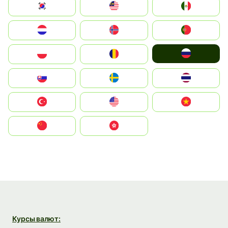
South Korea
Malay
Mexico
Nederland
Norge
Portugal
Россия
Polska
România
Slovensko
Ruoŧŧa
ไทย
Türkiye
United States
Vietnam
中国
中國香港特別行政區
Курсы валют: