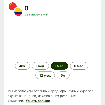
0
Без изменений
Период
48ч.
1 нед.
1 мес.
6 мес.
времени
12 мес.
5л.
Мы используем реальный среднерыночный курс без
скрытых наценок, искажающих реальные
комиссии.
Узнать больше