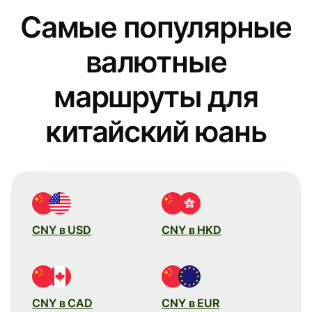
Самые популярные
валютные
маршруты для
китайский юань
CNY в USD
CNY в HKD
CNY в CAD
CNY в EUR