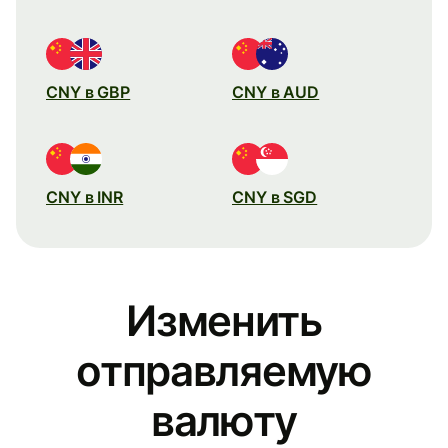
CNY в GBP
CNY в AUD
CNY в INR
CNY в SGD
Изменить
отправляемую
валюту