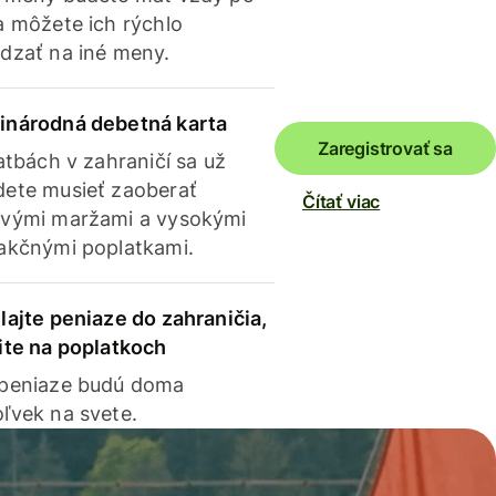
a môžete ich rýchlo
dzať na iné meny.
inárodná debetná karta
Zaregistrovať sa
latbách v zahraničí sa už
ete musieť zaoberať
Čítať viac
vými maržami a vysokými
akčnými poplatkami.
lajte peniaze do zahraničia,
ite na poplatkoch
 peniaze budú doma
ľvek na svete.