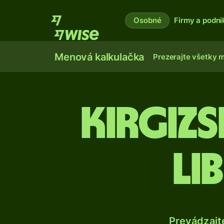
Osobné
Firmy a podni
Menová kalkulačka
Prezerajte všetky 
Kirgizs
li
Prevádzajt