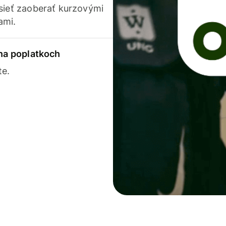
usieť zaoberať kurzovými
ami.
 na poplatkoch
te.