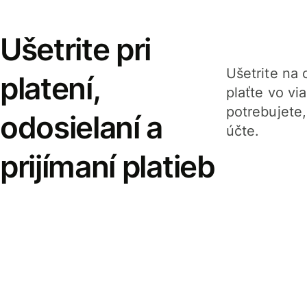
Ušetrite pri
Ušetrite na o
platení,
plaťte vo v
potrebujete
odosielaní a
účte.
prijímaní platieb