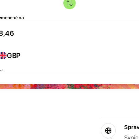
emenené na
GBP
Sprav
Svoje