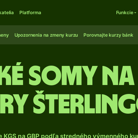
katelia
Platforma
Funkcie
meny
Upozornenia na zmeny kurzu
Porovnajte kurzy bánk
ké somy na
bry šterlin
e KGS na GBP podľa stredného výmenného kur