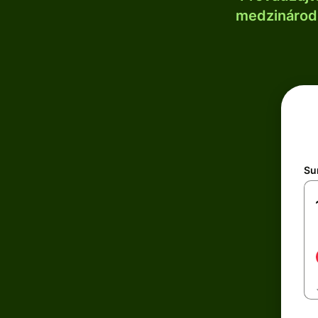
medzinárodn
Su