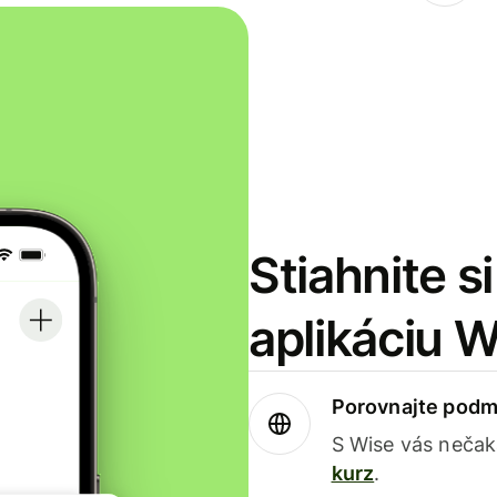
Stiahnite s
aplikáciu 
Porovnajte podm
S Wise vás nečak
kurz
.