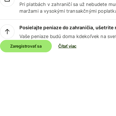
Pri platbách v zahraničí sa už nebudete m
maržami a vysokými transakčnými poplatk
Posielajte peniaze do zahraničia, ušetrite
Vaše peniaze budú doma kdekoľvek na sve
Zaregistrovať sa
Čítať viac