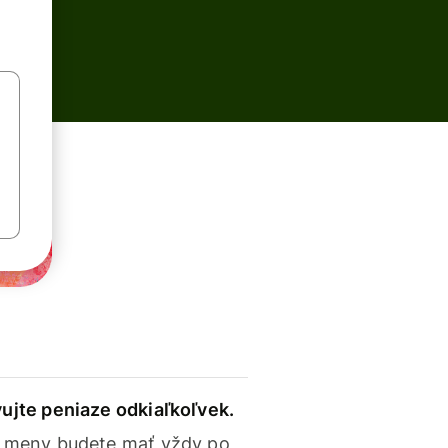
ujte peniaze odkiaľkoľvek.
 meny budete mať vždy po