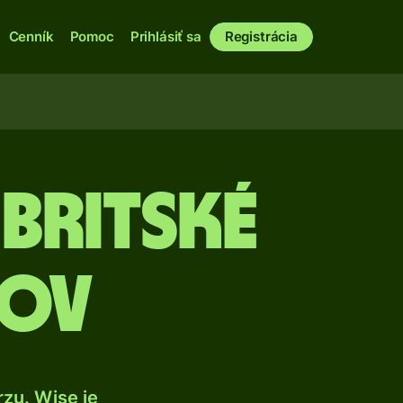
Cenník
Pomoc
Prihlásiť sa
Registrácia
 britské
gov
zu. Wise je