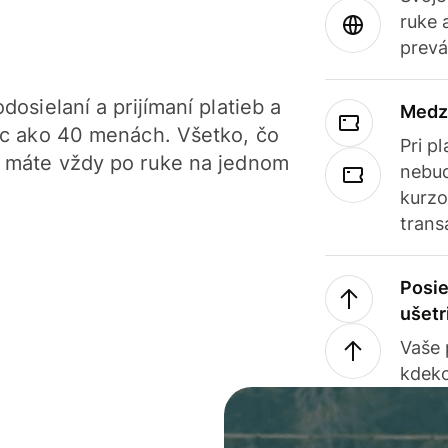
ruke 
prevá
dosielaní a prijímaní platieb a
Medz
iac ako 40 menách. Všetko, čo
Pri p
, máte vždy po ruke na jednom
nebud
kurzo
trans
Posie
ušetr
Vaše
kdeko