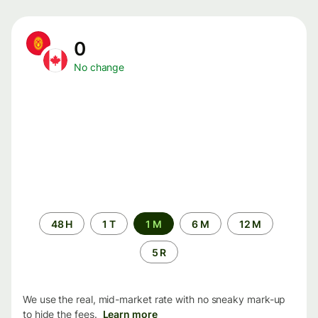
0
No change
Time
48 H
1 T
1 M
6 M
12 M
period
5 R
We use the real, mid-market rate with no sneaky mark-up
to hide the fees.
Learn more