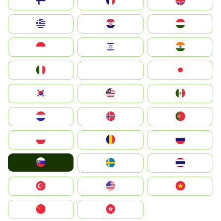
Suomi
France
United Kingdom
Greece
Hrvatska
Magyarország
Indonesia
Israel
India
Italia
JA
Japan
South Korea
Malay
Mexico
Nederland
Norge
Portugal
Polska
România
Россия
Slovensko
Ruoŧŧa
ไทย
Türkiye
United States
Vietnam
中国
中國香港特別行政區