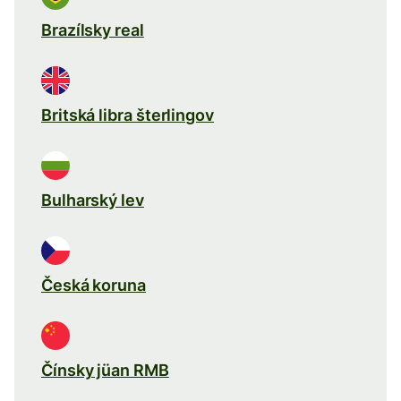
Brazílsky real
Britská libra šterlingov
Bulharský lev
Česká koruna
Čínsky jüan RMB