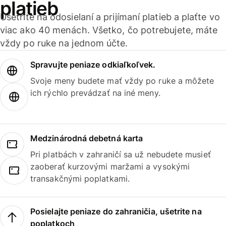
platieb
Ušetrite na odosielaní a prijímaní platieb a plaťte vo
viac ako 40 menách. Všetko, čo potrebujete, máte
vždy po ruke na jednom účte.
Spravujte peniaze odkiaľkoľvek.
Svoje meny budete mať vždy po ruke a môžete
ich rýchlo prevádzať na iné meny.
Medzinárodná debetná karta
Pri platbách v zahraničí sa už nebudete musieť
zaoberať kurzovými maržami a vysokými
transakčnými poplatkami.
Posielajte peniaze do zahraničia, ušetrite na
poplatkoch