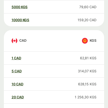
5000
KGS
79,60
CAD
10000
KGS
159,20
CAD
CAD
KGS
1
CAD
62,81
KGS
5
CAD
314,07
KGS
10
CAD
628,15
KGS
20
CAD
1 256,30
KGS