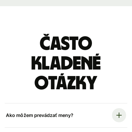
Často
kladené
otázky
Ako môžem prevádzať meny?