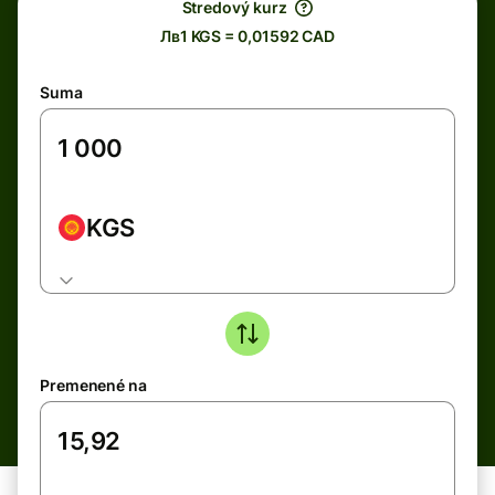
Stredový kurz
Лв1 KGS = 0,01592 CAD
Suma
KGS
Premenené na