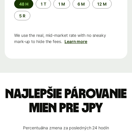
Time
48 H
1 T
1 M
6 M
12 M
period
5 R
We use the real, mid-market rate with no sneaky
mark-up to hide the fees.
Learn more
Najlepšie párovanie
mien pre JPY
Percentuálna zmena za posledných 24 hodín