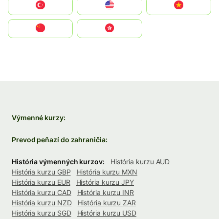
Türkiye
United States
Vietnam
中国
中國香港特別行政區
Výmenné kurzy:
Prevod peňazí do zahraničia:
História výmenných kurzov:
História kurzu AUD
História kurzu GBP
História kurzu MXN
História kurzu EUR
História kurzu JPY
História kurzu CAD
História kurzu INR
História kurzu NZD
História kurzu ZAR
História kurzu SGD
História kurzu USD