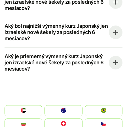
jen izraelské nové šekely za posledných 6
mesiacov?
Aký bol najnižší výmenný kurz Japonský jen
izraelské nové šekely za posledných 6
mesiacov?
Aký je priemerný výmenný kurz Japonský
jen izraelské nové šekely za posledných 6
mesiacov?
الإمارات العربية المتحدة
Australia
Brazil
България
Switzerland
Czechia