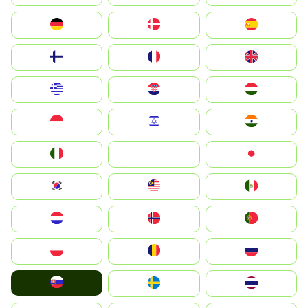
Deutschland
Denmark
España
Suomi
France
United Kingdom
Greece
Hrvatska
Magyarország
Indonesia
Israel
India
Italia
JA
Japan
South Korea
Malay
Mexico
Nederland
Norge
Portugal
Polska
România
Россия
Slovensko
Ruoŧŧa
ไทย