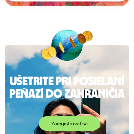
Ušetrite pri posielaní
peňazí do zahraničia
Zaregistrovať sa