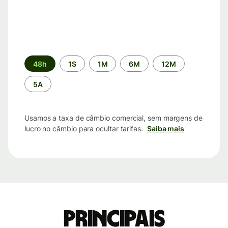
Período
48h
1S
1M
6M
12M
de
tempo
5A
Usamos a taxa de câmbio comercial, sem margens de
lucro no câmbio para ocultar tarifas.
Saiba mais
Principais