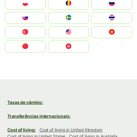
Polska
România
Россия
Slovensko
Ruoŧŧa
ไทย
Türkiye
United States
Vietnam
中国
中國香港特別行政區
Taxas de câmbio:
Transferências internacionais:
Cost of living:
Cost of living in United Kingdom
Cost of living in United States
Cost of living in Australia