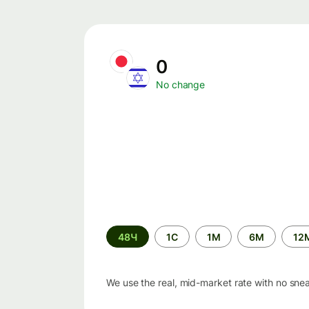
0
No change
Time
48Ч
1С
1М
6М
12
period
We use the real, mid-market rate with no sne