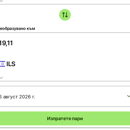
еобразувано към
ILS
6 август 2026 г.
Изпратете пари