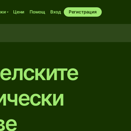
ики
Цени
Помощ
Вход
Регистрация
аелските
ически
ве