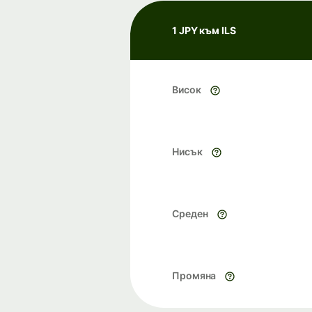
1 JPY към ILS
Висок
Нисък
Среден
Промяна