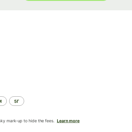
М
5Г
aky mark-up to hide the fees.
Learn more