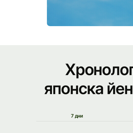
Хронолог
японска йен
7 дни