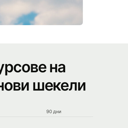
урсове на
 нови шекели
90 дни