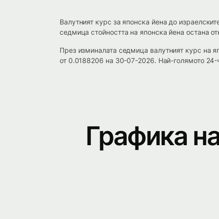
Валутният курс за японска йена до израелскит
седмица стойността на японска йена остана отн
През изминалата седмица валутният курс на я
от 0.0188206 на 30-07-2026. Най-голямото 24-
Графика на