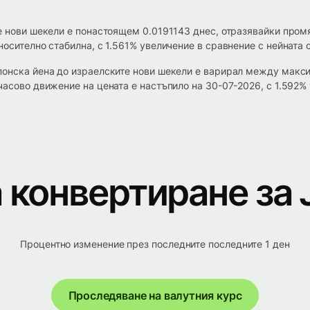
е нови шекели е понастоящем 0.0191143 днес, отразявайки промя
осително стабилна, с 1.561% увеличение в сравнение с нейната 
понска йена до израелските нови шекели е варирал между макс
часово движение на цената е настъпило на 30-07-2026, с 1.592% 
 конвертиране за 
Процентно изменение през последните последните 1 ден
Проследяване на валутния курс