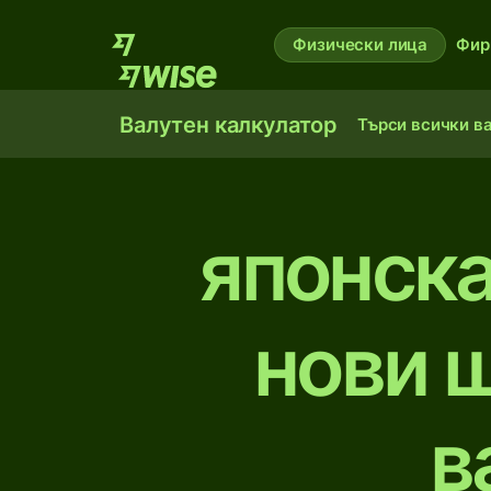
Физически лица
Фир
Валутен калкулатор
Търси всички в
японска
нови 
в