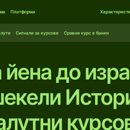
ма
Платформа
Характерист
алути
Сигнали за курсове
Сравни курс в банки
 йена до изр
шекели Истор
алутни курсо