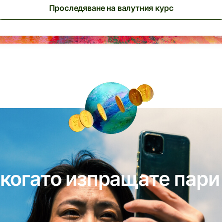
Проследяване на валутния курс
 когато изпращате пари