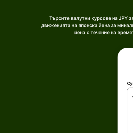
Търсите валутни курсове на JPY 
движенията на японска йена за минал
йена с течение на врем
Су