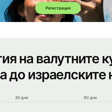
Регистрация
ия на валутните к
а до израелските
30 дни
60 дни