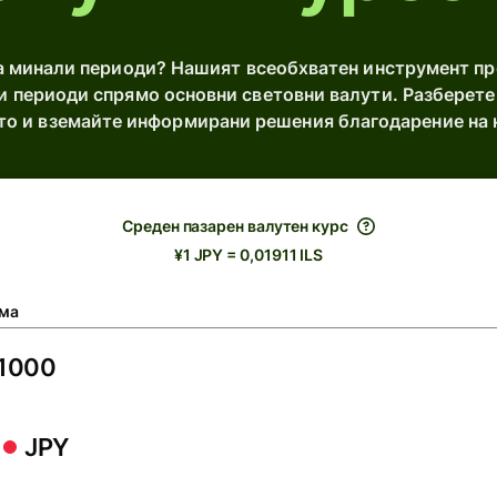
за минали периоди? Нашият всеобхватен инструмент п
и периоди спрямо основни световни валути. Разберете
ето и вземайте информирани решения благодарение на
Среден пазарен валутен курс
¥1 JPY = 0,01911 ILS
ма
JPY