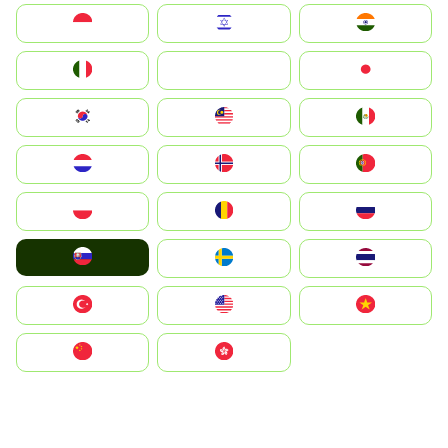
Indonesia
Israel
India
Italia
JA
Japan
South Korea
Malay
Mexico
Nederland
Norge
Portugal
Polska
România
Россия
Slovensko
Ruoŧŧa
ไทย
Türkiye
United States
Vietnam
中国
中國香港特別行政區