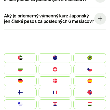
Aký je priemerný výmenný kurz Japonský
jen čilské pesos za posledných 6 mesiacov?
الإمارات العربية المتحدة
Australia
Brazil
България
Switzerland
Czechia
Deutschland
Denmark
España
Suomi
France
United Kingdom
Greece
Hrvatska
Magyarország