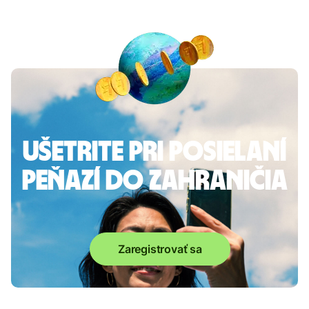
Ušetrite pri posielaní
peňazí do zahraničia
Zaregistrovať sa