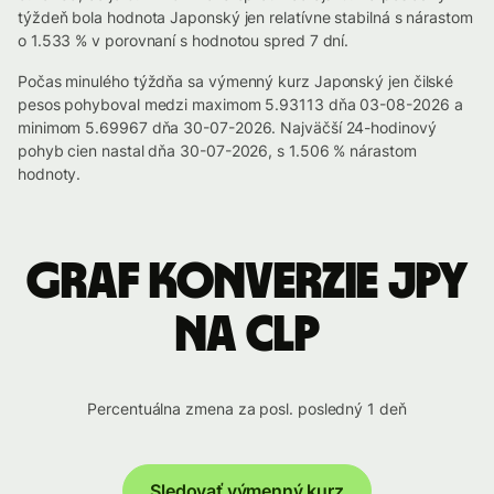
týždeň bola hodnota Japonský jen relatívne stabilná s nárastom
o 1.533 % v porovnaní s hodnotou spred 7 dní.
Počas minulého týždňa sa výmenný kurz Japonský jen čilské
pesos pohyboval medzi maximom 5.93113 dňa 03-08-2026 a
minimom 5.69967 dňa 30-07-2026. Najväčší 24-hodinový
pohyb cien nastal dňa 30-07-2026, s 1.506 % nárastom
hodnoty.
Graf konverzie JPY
na CLP
Percentuálna zmena za posl. posledný 1 deň
Sledovať výmenný kurz