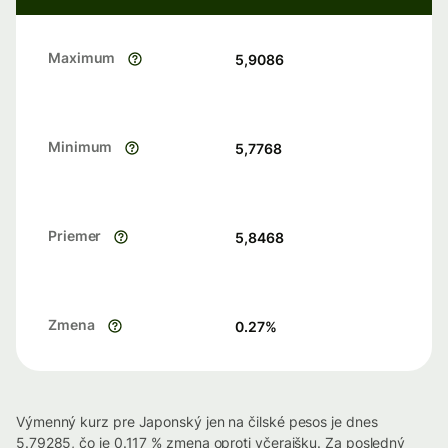
Maximum
5,9086
Minimum
5,7768
Priemer
5,8468
Zmena
0.27
%
Výmenný kurz pre Japonský jen na čilské pesos je dnes
5.79285, čo je 0.117 % zmena oproti včerajšku. Za posledný