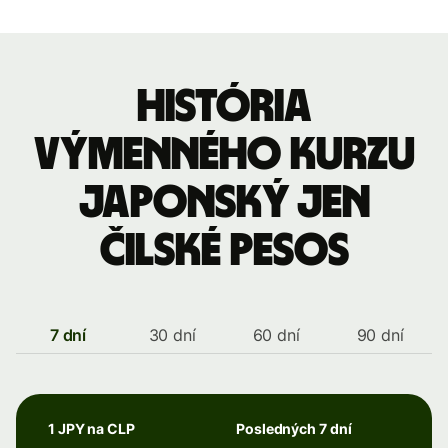
História
výmenného kurzu
Japonský jen
čilské pesos
7 dní
30 dní
60 dní
90 dní
1 JPY na CLP
Posledných 7 dní