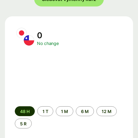
0
No change
Time
48 H
1 T
1 M
6 M
12 M
period
5 R