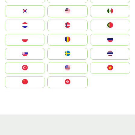
South Korea
Malay
Mexico
Nederland
Norge
Portugal
Polska
România
Россия
Slovensko
Ruoŧŧa
ไทย
Türkiye
United States
Vietnam
中国
中國香港特別行政區