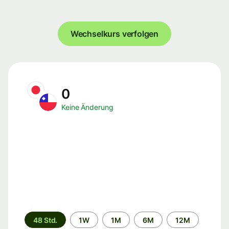
Wechselkurs verfolgen
0
Keine Änderung
Zeitraum
48 Std.
1W
1M
6M
12M