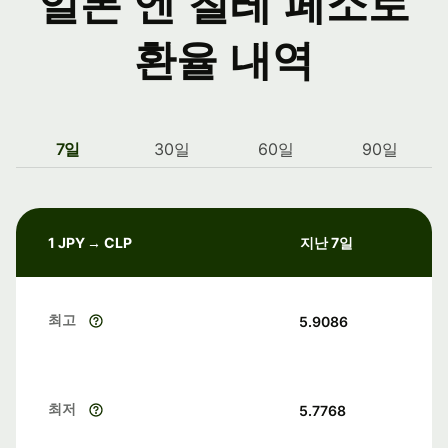
일본 엔 칠레 페소로
환율 내역
7일
30일
60일
90일
1 JPY → CLP
지난 7일
최고
5.9086
최저
5.7768