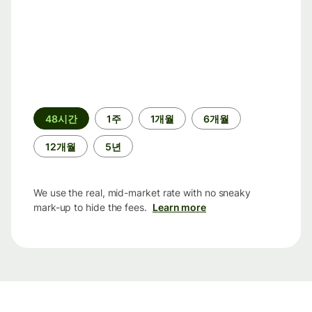
기
48시간
1주
1개월
6개월
간
12개월
5년
We use the real, mid-market rate with no sneaky
mark-up to hide the fees.
Learn more