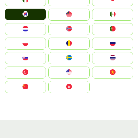
Italia
JA
Japan
South Korea
Malay
Mexico
Nederland
Norge
Portugal
Polska
România
Россия
Slovensko
Ruoŧŧa
ไทย
Türkiye
United States
Vietnam
中国
中國香港特別行政區