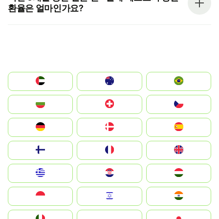
환율은 얼마인가요?
الإمارات العربية المتحدة
Australia
Brazil
България
Switzerland
Czechia
Deutschland
Denmark
España
Suomi
France
United Kingdom
Greece
Hrvatska
Magyarország
Indonesia
Israel
India