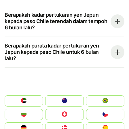
Berapakah kadar pertukaran yen Jepun
kepada peso Chile terendah dalam tempoh
6 bulan lalu?
Berapakah purata kadar pertukaran yen
Jepun kepada peso Chile untuk 6 bulan
lalu?
الإمارات العربية المتحدة
Australia
Brazil
България
Switzerland
Czechia
Deutschland
Denmark
España