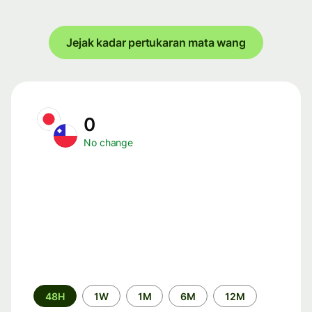
Jejak kadar pertukaran mata wang
0
No change
Time
48H
1W
1M
6M
12M
period