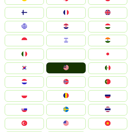
Suomi
France
United Kingdom
Greece
Hrvatska
Magyarország
Indonesia
Israel
India
Italia
JA
Japan
Malay
South Korea
Mexico
Nederland
Norge
Portugal
Polska
România
Россия
Slovensko
Ruoŧŧa
ไทย
Türkiye
United States
Vietnam