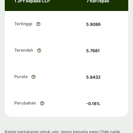
1 JPY kepada CLP
7 hari lepas
Tertinggi
5.9086
Terendah
5.7681
Purata
5.8432
Perubahan
-0.16
%
Kadar pertukaran untuk yen Jepun kepada peso Chile pada