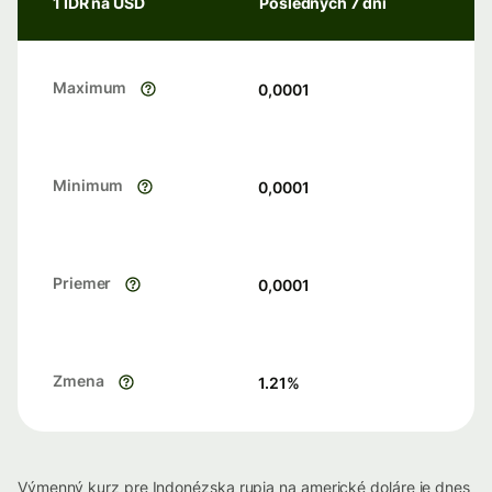
1 IDR na USD
Posledných 7 dní
Maximum
0,0001
Minimum
0,0001
Priemer
0,0001
Zmena
1.21
%
Výmenný kurz pre Indonézska rupia na americké doláre je dnes