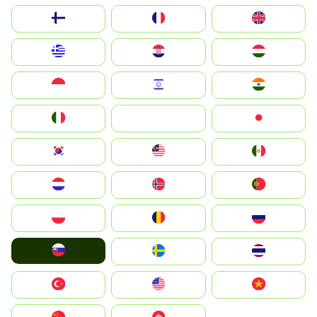
Suomi
France
United Kingdom
Greece
Hrvatska
Magyarország
Indonesia
Israel
India
Italia
JA
Japan
South Korea
Malay
Mexico
Nederland
Norge
Portugal
Polska
România
Россия
Slovensko
Ruoŧŧa
ไทย
Türkiye
United States
Vietnam