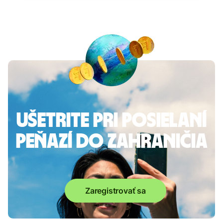
Ušetrite pri posielaní
peňazí do zahraničia
Zaregistrovať sa