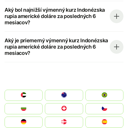
Aký bol najnižší výmenný kurz Indonézska
rupia americké doláre za posledných 6
mesiacov?
Aký je priemerný výmenný kurz Indonézska
rupia americké doláre za posledných 6
mesiacov?
الإمارات العربية المتحدة
Australia
Brazil
България
Switzerland
Czechia
Deutschland
Denmark
España