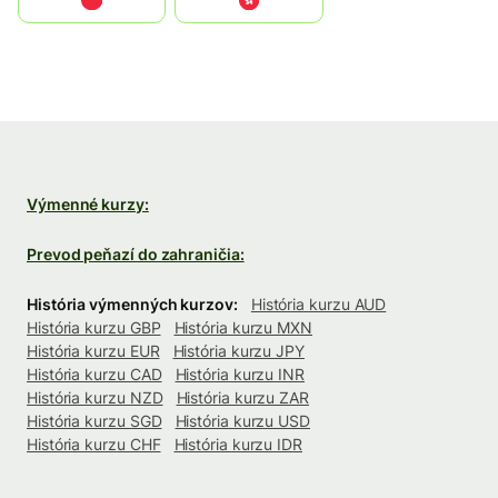
中国
中國香港特別行政區
Výmenné kurzy:
Prevod peňazí do zahraničia:
História výmenných kurzov:
História kurzu AUD
História kurzu GBP
História kurzu MXN
História kurzu EUR
História kurzu JPY
História kurzu CAD
História kurzu INR
História kurzu NZD
História kurzu ZAR
História kurzu SGD
História kurzu USD
História kurzu CHF
História kurzu IDR