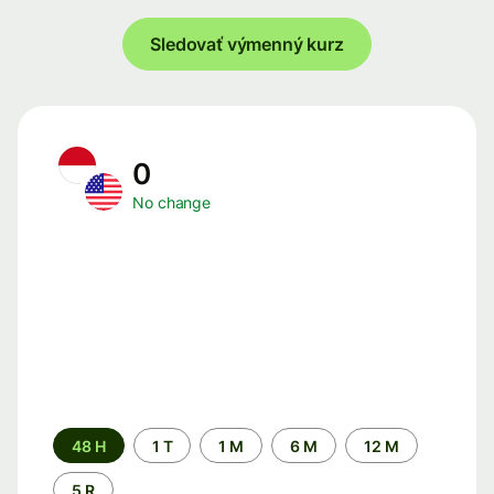
Sledovať výmenný kurz
0
No change
Time
48 H
1 T
1 M
6 M
12 M
period
5 R