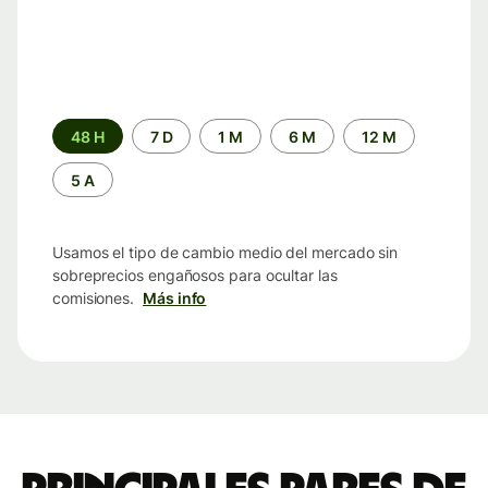
Periodo
48 H
7 D
1 M
6 M
12 M
de
tiempo
5 A
Usamos el tipo de cambio medio del mercado sin
sobreprecios engañosos para ocultar las
comisiones.
Más info