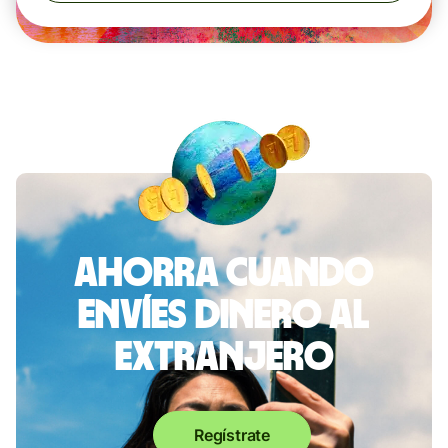
Ahorra cuando
envíes dinero al
extranjero
Regístrate