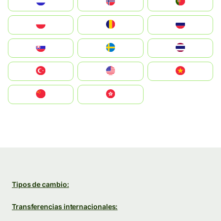
Nederland
Norge
Portugal
Polska
România
Россия
Slovensko
Ruoŧŧa
ไทย
Türkiye
United States
Vietnam
中国
中國香港特別行政區
Tipos de cambio:
Transferencias internacionales: