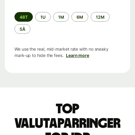
Time
48T
1U
1M
6M
12M
period
5Å
We use the real, mid-market rate with no sneaky
mark-up to hide the fees.
Learn more
Top
valutaparringer