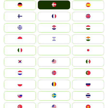
Denmark
Deutschland
España
Suomi
France
United Kingdom
Greece
Hrvatska
Magyarország
Indonesia
Israel
India
Italia
JA
Japan
South Korea
Malay
Mexico
Nederland
Norge
Portugal
Polska
România
Россия
Slovensko
Ruoŧŧa
ไทย
Türkiye
United States
Vietnam