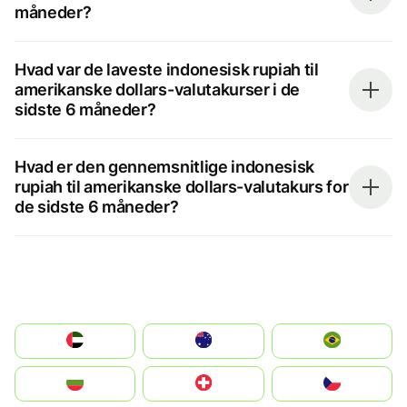
måneder?
Hvad var de laveste indonesisk rupiah til
amerikanske dollars-valutakurser i de
sidste 6 måneder?
Hvad er den gennemsnitlige indonesisk
rupiah til amerikanske dollars-valutakurs for
de sidste 6 måneder?
الإمارات العربية المتحدة
Australia
Brazil
България
Switzerland
Czechia