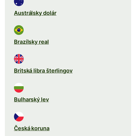
Austrálsky dolár
Brazílsky real
Britská libra šterlingov
Bulharský lev
Česká koruna