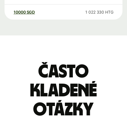
10000
SGD
1 022 330
HTG
Často
kladené
otázky