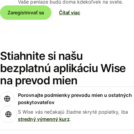
Vaše peniaze budú doma kdekoľvek na svete.
Zaregistrovať sa
Čítať viac
Stiahnite si našu
bezplatnú aplikáciu Wise
na prevod mien
Porovnajte podmienky prevodu mien u ostatných
poskytovateľov
S Wise vás nečakajú žiadne skryté poplatky, iba
stredný výmenný kurz
.