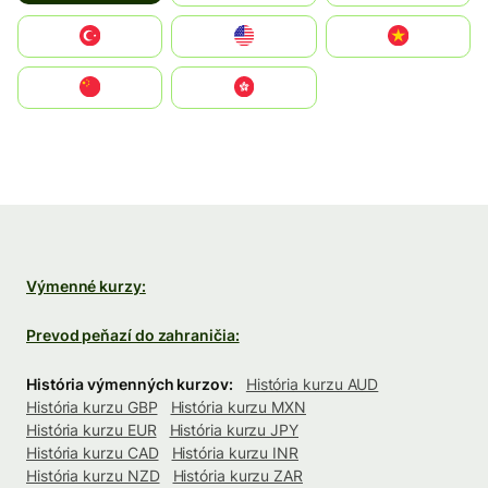
Türkiye
United States
Vietnam
中国
中國香港特別行政區
Výmenné kurzy:
Prevod peňazí do zahraničia:
História výmenných kurzov:
História kurzu AUD
História kurzu GBP
História kurzu MXN
História kurzu EUR
História kurzu JPY
História kurzu CAD
História kurzu INR
História kurzu NZD
História kurzu ZAR