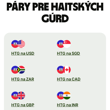
páry pre Haitských
gúrd
HTG na USD
HTG na SGD
HTG na ZAR
HTG na CAD
HTG na GBP
HTG na INR