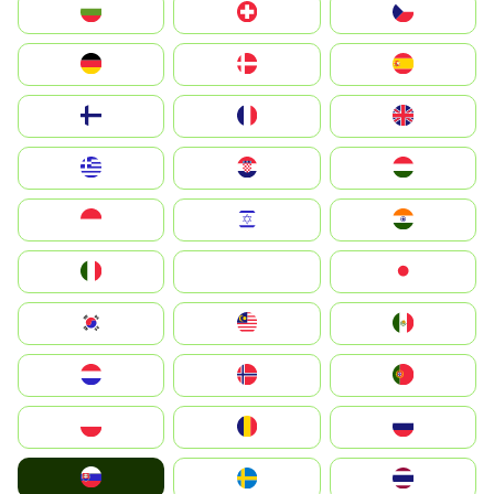
България
Switzerland
Czechia
Deutschland
Denmark
España
Suomi
France
United Kingdom
Greece
Hrvatska
Magyarország
Indonesia
Israel
India
Italia
JA
Japan
South Korea
Malay
Mexico
Nederland
Norge
Portugal
Polska
România
Россия
Slovensko
Ruoŧŧa
ไทย