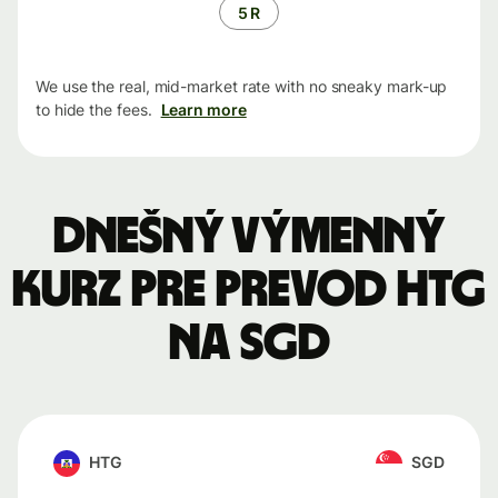
5 R
We use the real, mid-market rate with no sneaky mark-up
to hide the fees.
Learn more
Dnešný výmenný
kurz pre prevod HTG
na SGD
HTG
SGD