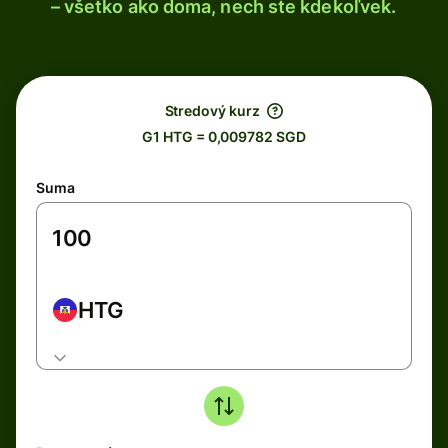
– všetko ako doma, nech ste kdekoľvek.
Stredový kurz
G1 HTG = 0,009782 SGD
Suma
HTG