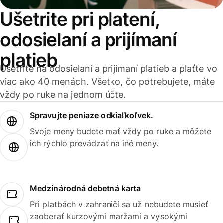
Ušetrite pri platení,
odosielaní a prijímaní
platieb
Ušetrite na odosielaní a prijímaní platieb a plaťte vo
viac ako 40 menách. Všetko, čo potrebujete, máte
vždy po ruke na jednom účte.
Spravujte peniaze odkiaľkoľvek.
Svoje meny budete mať vždy po ruke a môžete
ich rýchlo prevádzať na iné meny.
Medzinárodná debetná karta
Pri platbách v zahraničí sa už nebudete musieť
zaoberať kurzovými maržami a vysokými