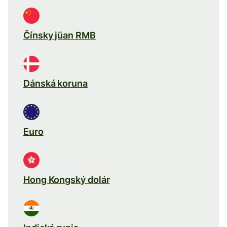
Čínsky jüan RMB
Dánská koruna
Euro
Hong Kongský dolár