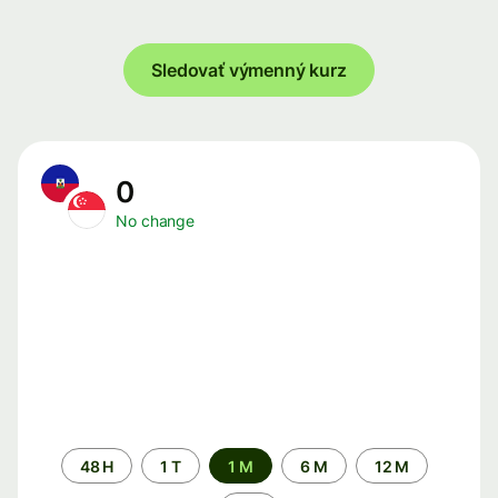
Sledovať výmenný kurz
0
No change
Time
48 H
1 T
1 M
6 M
12 M
period