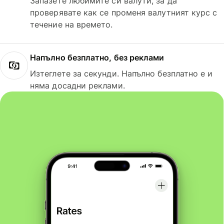
Запазете любимите си валути, за да
проверявате как се променя валутният курс с
течение на времето.
Напълно безплатно, без реклами
Изтеглете за секунди. Напълно безплатно е и
няма досадни реклами.