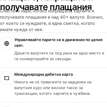
получавате плащания
Спестете пари, когато изпращате, харчите и
получавате плащания в над 40+ валути. Всичко,
от което се нуждаете, в една сметка, когато
имате нужда от нея.
Управлявайте парите си в движение по целия
свят.
Дръжте валутите си под ръка на едно място и
ги конвертирайте за секунди.
Международна дебитна карта
Никога не се тревожете за надценки на
валутния курс или високи такси за
трансакции, когато харчите в чужбина.