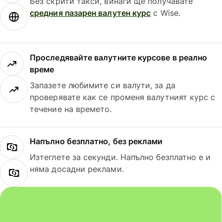
Без скрити такси, винаги ще получавате
средния пазарен валутен курс
с Wise.
Проследявайте валутните курсове в реално
време
Запазете любимите си валути, за да
проверявате как се променя валутният курс с
течение на времето.
Напълно безплатно, без реклами
Изтеглете за секунди. Напълно безплатно е и
няма досадни реклами.