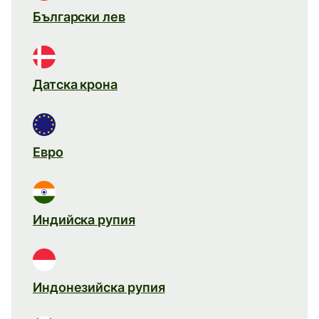
Български лев
Датска крона
Евро
Индийска рупия
Индонезийска рупия