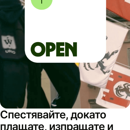
Спестявайте, докато
плащате, изпращате и