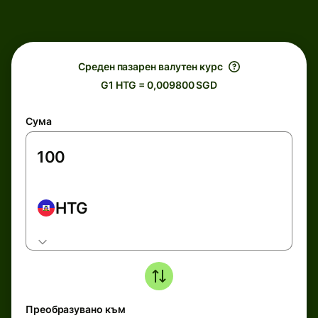
Среден пазарен валутен курс
G1 HTG = 0,009800 SGD
Сума
HTG
Преобразувано към