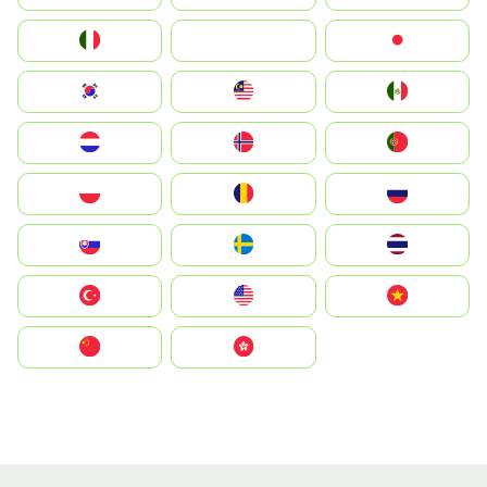
Italia
JA
Japan
South Korea
Malay
Mexico
Nederland
Norge
Portugal
Polska
România
Россия
Slovensko
Ruoŧŧa
ไทย
Türkiye
United States
Vietnam
中国
中國香港特別行政區