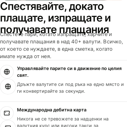
Спестявайте, докато
плащате, изпращате и
получавате плащания
Спестете пари, когато изпращате, харчите и
получавате плащания в над 40+ валути. Всичко,
от което се нуждаете, в една сметка, когато
имате нужда от нея.
Управлявайте парите си в движение по целия
свят.
Дръжте валутите си под ръка на едно място и
ги конвертирайте за секунди.
Международна дебитна карта
Никога не се тревожете за надценки на
валутния курс или високи такси за