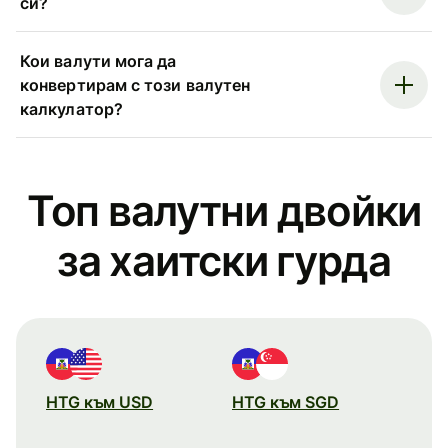
си?
Кои валути мога да
конвертирам с този валутен
калкулатор?
Топ валутни двойки
за хаитски гурдa
HTG към USD
HTG към SGD