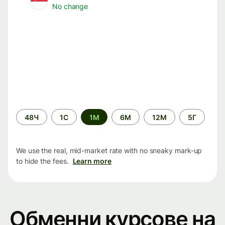
No change
Time
48Ч
1С
1М
6М
12М
5Г
period
We use the real, mid-market rate with no sneaky mark-up
to hide the fees.
Learn more
Обменни курсове на