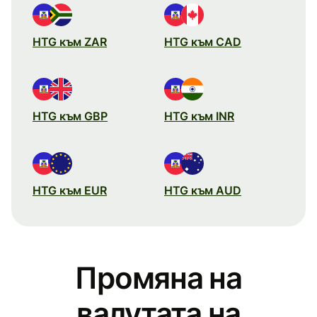
HTG към ZAR
HTG към CAD
HTG към GBP
HTG към INR
HTG към EUR
HTG към AUD
Промяна на
валутата на