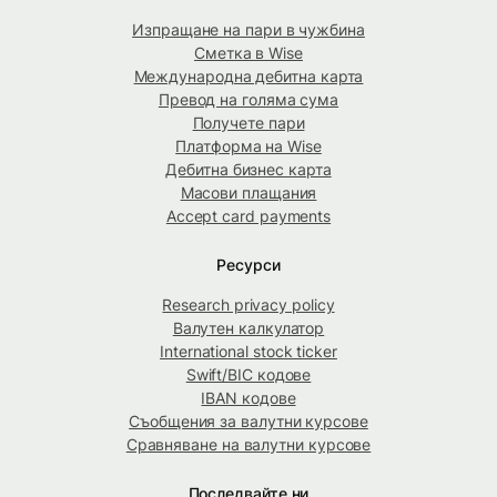
Изпращане на пари в чужбина
Сметка в Wise
Международна дебитна карта
Превод на голяма сума
Получете пари
Платформа на Wise
Дебитна бизнес карта
Масови плащания
Accept card payments
Ресурси
Research privacy policy
Валутен калкулатор
International stock ticker
Swift/BIC кодове
IBAN кодове
Съобщения за валутни курсове
Сравняване на валутни курсове
Последвайте ни