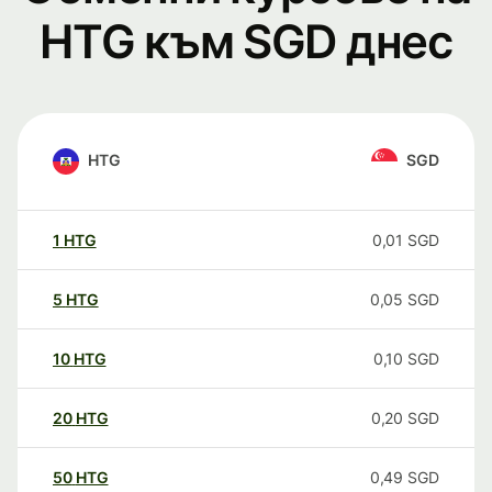
HTG към SGD днес
HTG
SGD
1
HTG
0,01
SGD
5
HTG
0,05
SGD
10
HTG
0,10
SGD
20
HTG
0,20
SGD
50
HTG
0,49
SGD