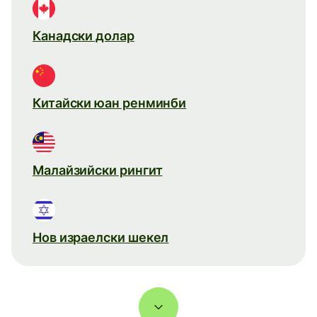
Канадски долар
Китайски юан ренминби
Малайзийски рингит
Нов израелски шекел