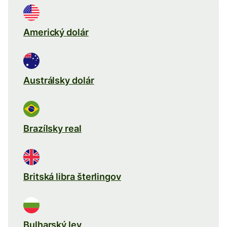
Americký dolár
Austrálsky dolár
Brazílsky real
Britská libra šterlingov
Bulharský lev