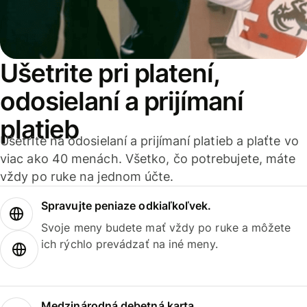
Ušetrite pri platení,
odosielaní a prijímaní
platieb
Ušetrite na odosielaní a prijímaní platieb a plaťte vo
viac ako 40 menách. Všetko, čo potrebujete, máte
vždy po ruke na jednom účte.
Spravujte peniaze odkiaľkoľvek.
Svoje meny budete mať vždy po ruke a môžete
ich rýchlo prevádzať na iné meny.
Medzinárodná debetná karta