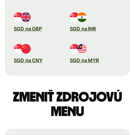
SGD na GBP
SGD na INR
SGD na CNY
SGD na MYR
Zmeniť zdrojovú
menu