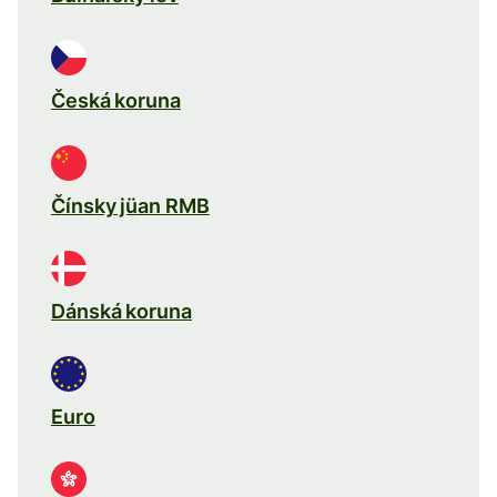
Česká koruna
Čínsky jüan RMB
Dánská koruna
Euro