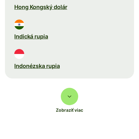
Hong Kongský dolár
Indická rupia
Indonézska rupia
Zobraziť viac