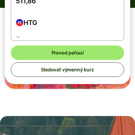
HTG
Prevod peňazí
Sledovať výmenný kurz