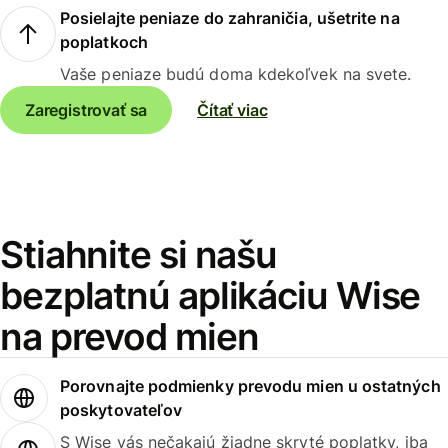
Posielajte peniaze do zahraničia, ušetrite na
poplatkoch
Vaše peniaze budú doma kdekoľvek na svete.
Zaregistrovať sa
Čítať viac
Stiahnite si našu
bezplatnú aplikáciu Wise
na prevod mien
Porovnajte podmienky prevodu mien u ostatných
poskytovateľov
S Wise vás nečakajú žiadne skryté poplatky, iba