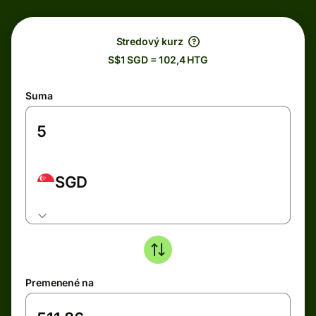
Stredový kurz
S$1 SGD = 102,4 HTG
Suma
SGD
Premenené na