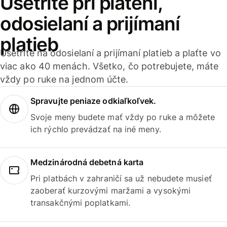
Ušetrite pri platení,
odosielaní a prijímaní
platieb
Ušetrite na odosielaní a prijímaní platieb a plaťte vo
viac ako 40 menách. Všetko, čo potrebujete, máte
vždy po ruke na jednom účte.
Spravujte peniaze odkiaľkoľvek.
Svoje meny budete mať vždy po ruke a môžete
ich rýchlo prevádzať na iné meny.
Medzinárodná debetná karta
Pri platbách v zahraničí sa už nebudete musieť
zaoberať kurzovými maržami a vysokými
transakčnými poplatkami.