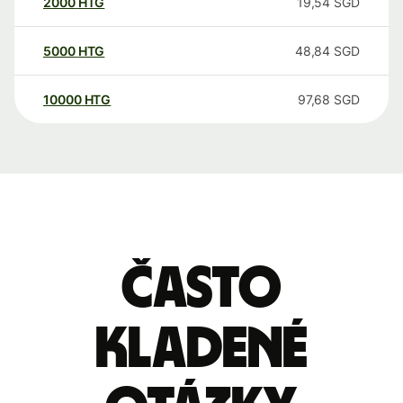
2000
HTG
19,54
SGD
5000
HTG
48,84
SGD
10000
HTG
97,68
SGD
Často
kladené