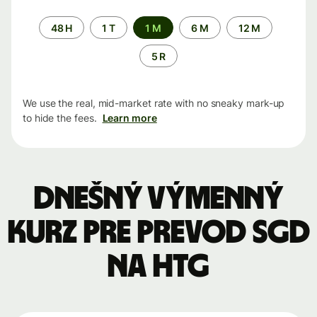
Time
48 H
1 T
1 M
6 M
12 M
period
5 R
We use the real, mid-market rate with no sneaky mark-up
to hide the fees.
Learn more
Dnešný výmenný
kurz pre prevod SGD
na HTG