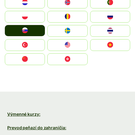
Nederland
Norge
Portugal
Polska
România
Россия
Slovensko
Ruoŧŧa
ไทย
Türkiye
United States
Vietnam
中国
中國香港特別行政區
Výmenné kurzy:
Prevod peňazí do zahraničia: