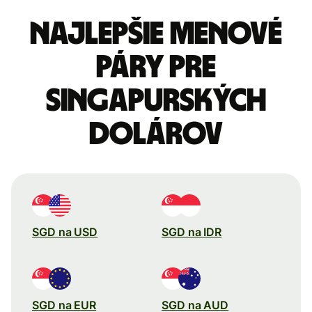
Najlepšie menové
páry pre
Singapurských
dolárov
SGD na USD
SGD na IDR
SGD na EUR
SGD na AUD