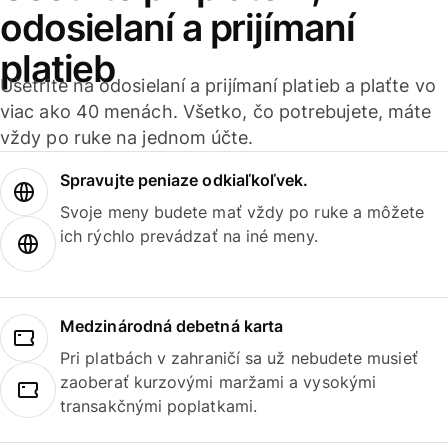
odosielaní a prijímaní
platieb
Ušetrite na odosielaní a prijímaní platieb a plaťte vo
viac ako 40 menách. Všetko, čo potrebujete, máte
vždy po ruke na jednom účte.
Spravujte peniaze odkiaľkoľvek.
Svoje meny budete mať vždy po ruke a môžete
ich rýchlo prevádzať na iné meny.
Medzinárodná debetná karta
Pri platbách v zahraničí sa už nebudete musieť
zaoberať kurzovými maržami a vysokými
transakčnými poplatkami.