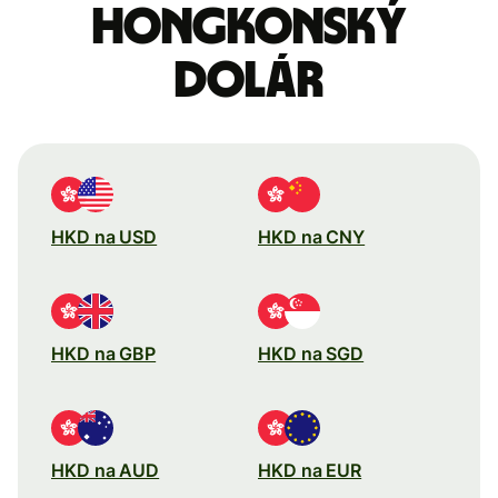
Hongkonský
dolár
HKD na USD
HKD na CNY
HKD na GBP
HKD na SGD
HKD na AUD
HKD na EUR