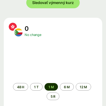
Sledovať výmenný kurz
0
No change
Time
48 H
1 T
1 M
6 M
12 M
period
5 R