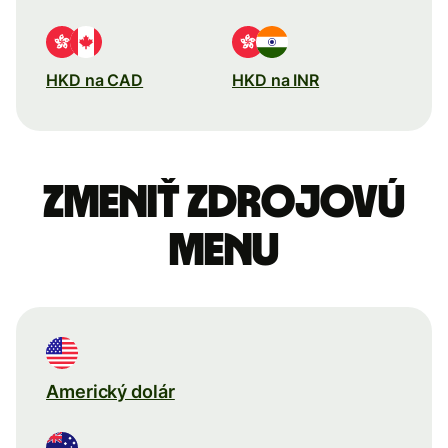
HKD na CAD
HKD na INR
Zmeniť zdrojovú
menu
Americký dolár