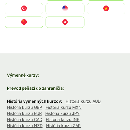
Türkiye
United States
Vietnam
中国
中國香港特別行政區
Výmenné kurzy:
Prevod peňazí do zahraničia:
História výmenných kurzov:
História kurzu AUD
História kurzu GBP
História kurzu MXN
História kurzu EUR
História kurzu JPY
História kurzu CAD
História kurzu INR
História kurzu NZD
História kurzu ZAR