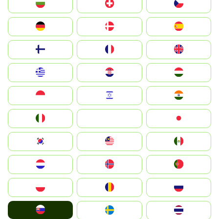
България
Switzerland
Czechia
Deutschland
Denmark
España
Suomi
France
United Kingdom
Greece
Hrvatska
Magyarország
Indonesia
Israel
India
Italia
JA
Japan
South Korea
Malay
Mexico
Nederland
Norge
Portugal
Polska
România
Россия
Slovensko
Ruoŧŧa
ไทย