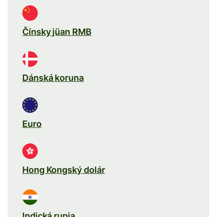
Čínsky jüan RMB
Dánská koruna
Euro
Hong Kongský dolár
Indická rupia