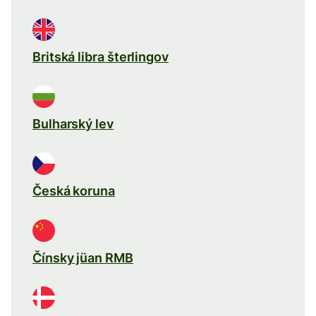
Britská libra šterlingov
Bulharský lev
Česká koruna
Čínsky jüan RMB