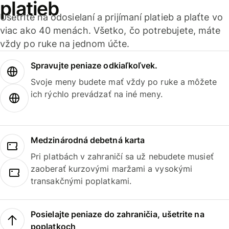
platieb
Ušetrite na odosielaní a prijímaní platieb a plaťte vo
viac ako 40 menách. Všetko, čo potrebujete, máte
vždy po ruke na jednom účte.
Spravujte peniaze odkiaľkoľvek.
Svoje meny budete mať vždy po ruke a môžete
ich rýchlo prevádzať na iné meny.
Medzinárodná debetná karta
Pri platbách v zahraničí sa už nebudete musieť
zaoberať kurzovými maržami a vysokými
transakčnými poplatkami.
Posielajte peniaze do zahraničia, ušetrite na
poplatkoch