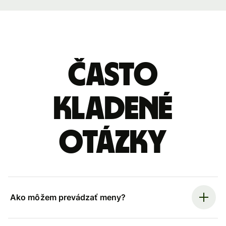
Často
kladené
otázky
Ako môžem prevádzať meny?