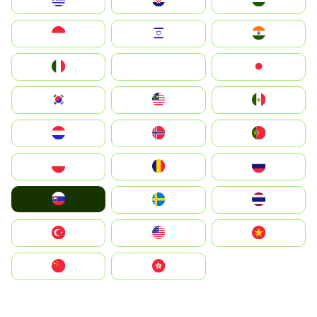
Greece
Hrvatska
Magyarország
Indonesia
Israel
India
Italia
JA
Japan
South Korea
Malay
Mexico
Nederland
Norge
Portugal
Polska
România
Россия
Slovensko
Ruoŧŧa
ไทย
Türkiye
United States
Vietnam
中国
中國香港特別行政區