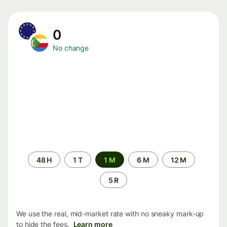
0
No change
Time
48 H
1 T
1 M
6 M
12 M
period
5 R
We use the real, mid-market rate with no sneaky mark-up
to hide the fees.
Learn more