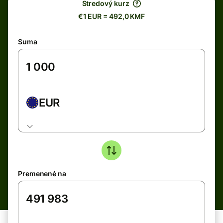
Stredový kurz
€1 EUR = 492,0 KMF
Suma
EUR
Premenené na