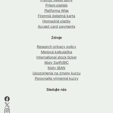
Príjem platieb
Platforma Wise
Firemná debetná karta
Hromadné platby
Accept card payments
Zdroje
Research privacy policy
Menová kalkulačka
International stock ticker
Kódy Swift/BIC
Kódy IBAN
Upozornenia na zmeny kurzu
Porovnajte výmenné kurzy
Sledujte nás