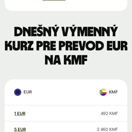
Dnešný výmenný
kurz pre prevod EUR
na KMF
EUR
KMF
1
EUR
492
KMF
5
EUR
2 460
KMF