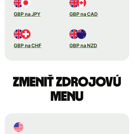
GBP na JPY
GBP na CAD
GBP na CHF
GBP na NZD
Zmeniť zdrojovú
menu