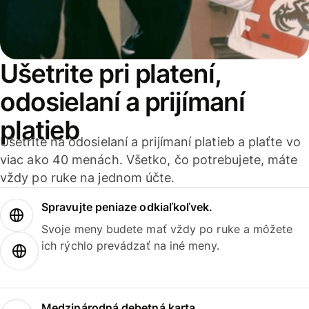
Ušetrite pri platení,
odosielaní a prijímaní
platieb
Ušetrite na odosielaní a prijímaní platieb a plaťte vo
viac ako 40 menách. Všetko, čo potrebujete, máte
vždy po ruke na jednom účte.
Spravujte peniaze odkiaľkoľvek.
Svoje meny budete mať vždy po ruke a môžete
ich rýchlo prevádzať na iné meny.
Medzinárodná debetná karta