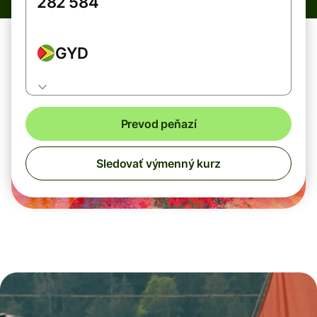
GYD
Prevod peňazí
Sledovať výmenný kurz