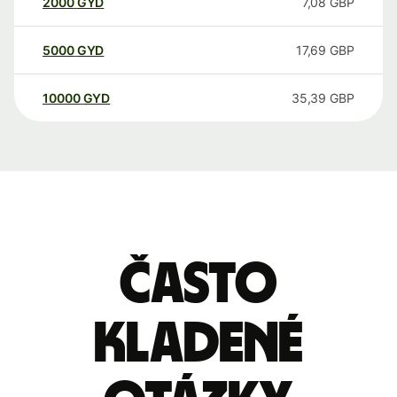
2000
GYD
7,08
GBP
5000
GYD
17,69
GBP
10000
GYD
35,39
GBP
Často
kladené