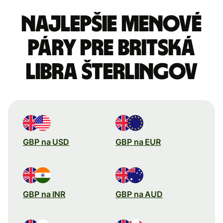
Najlepšie menové
páry pre Britská
libra šterlingov
GBP na USD
GBP na EUR
GBP na INR
GBP na AUD