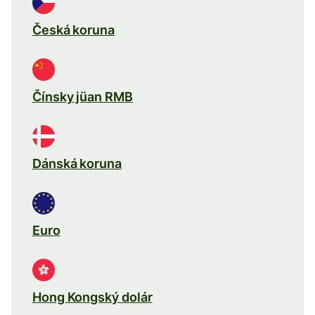
Česká koruna
Čínsky jüan RMB
Dánská koruna
Euro
Hong Kongský dolár