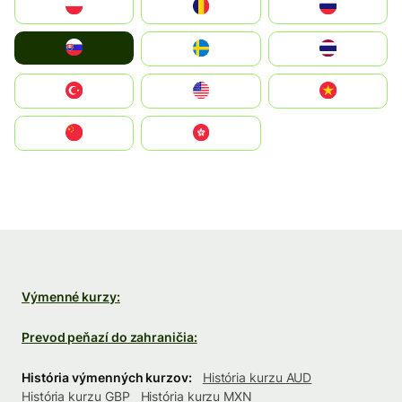
Polska
România
Россия
Slovensko
Ruoŧŧa
ไทย
Türkiye
United States
Vietnam
中国
中國香港特別行政區
Výmenné kurzy:
Prevod peňazí do zahraničia:
História výmenných kurzov:
História kurzu AUD
História kurzu GBP
História kurzu MXN