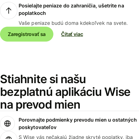
Posielajte peniaze do zahraničia, ušetrite na
poplatkoch
Vaše peniaze budú doma kdekoľvek na svete.
Zaregistrovať sa
Čítať viac
Stiahnite si našu
bezplatnú aplikáciu Wise
na prevod mien
Porovnajte podmienky prevodu mien u ostatných
poskytovateľov
S Wise vás nečakajú žiadne skryté poplatky, iba