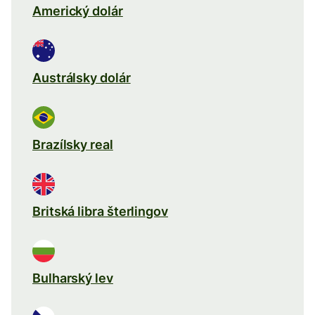
Americký dolár
Austrálsky dolár
Brazílsky real
Britská libra šterlingov
Bulharský lev