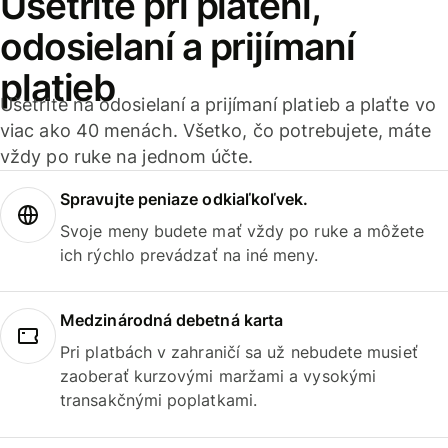
Ušetrite pri platení,
odosielaní a prijímaní
platieb
Ušetrite na odosielaní a prijímaní platieb a plaťte vo
viac ako 40 menách. Všetko, čo potrebujete, máte
vždy po ruke na jednom účte.
Spravujte peniaze odkiaľkoľvek.
Svoje meny budete mať vždy po ruke a môžete
ich rýchlo prevádzať na iné meny.
Medzinárodná debetná karta
Pri platbách v zahraničí sa už nebudete musieť
zaoberať kurzovými maržami a vysokými
transakčnými poplatkami.