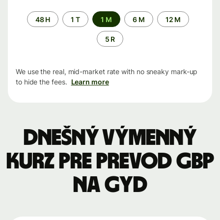
Time
48 H
1 T
1 M
6 M
12 M
period
5 R
We use the real, mid-market rate with no sneaky mark-up
to hide the fees.
Learn more
Dnešný výmenný
kurz pre prevod GBP
na GYD