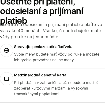
Ušetrite pri platení,
odosielaní a prijímaní
platieb
Ušetrite na odosielaní a prijímaní platieb a plaťte vo
viac ako 40 menách. Všetko, čo potrebujete, máte
vždy po ruke na jednom účte.
Spravujte peniaze odkiaľkoľvek.
Svoje meny budete mať vždy po ruke a môžete
ich rýchlo prevádzať na iné meny.
Medzinárodná debetná karta
Pri platbách v zahraničí sa už nebudete musieť
zaoberať kurzovými maržami a vysokými
transakčnými poplatkami.