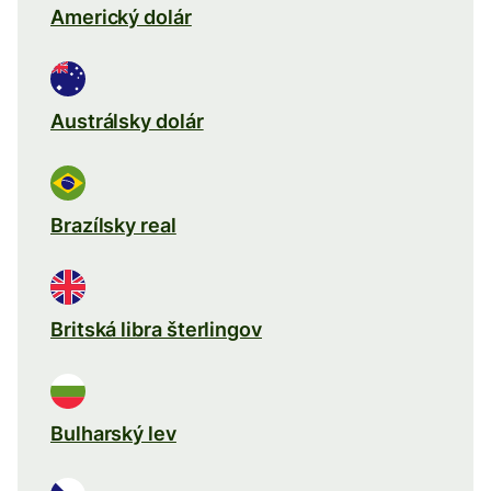
Americký dolár
Austrálsky dolár
Brazílsky real
Britská libra šterlingov
Bulharský lev