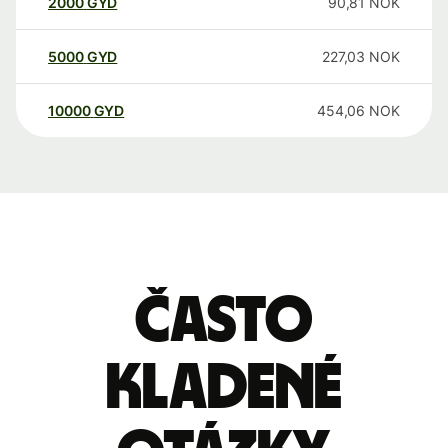
2000
GYD
90,81
NOK
5000
GYD
227,03
NOK
10000
GYD
454,06
NOK
Často
kladené