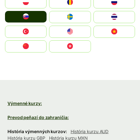
Polska
România
Россия
Slovensko
Ruoŧŧa
ไทย
Türkiye
United States
Vietnam
中国
中國香港特別行政區
Výmenné kurzy:
Prevod peňazí do zahraničia:
História výmenných kurzov:
História kurzu AUD
História kurzu GBP
História kurzu MXN