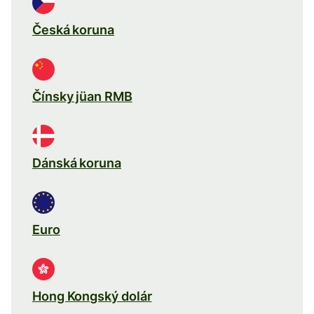
Česká koruna
Čínsky jüan RMB
Dánská koruna
Euro
Hong Kongský dolár