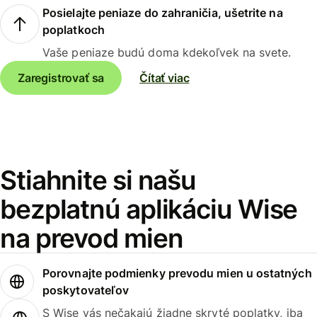
Posielajte peniaze do zahraničia, ušetrite na
poplatkoch
Vaše peniaze budú doma kdekoľvek na svete.
Zaregistrovať sa
Čítať viac
Stiahnite si našu
bezplatnú aplikáciu Wise
na prevod mien
Porovnajte podmienky prevodu mien u ostatných
poskytovateľov
S Wise vás nečakajú žiadne skryté poplatky, iba