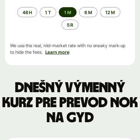
Time
48 H
1 T
1 M
6 M
12 M
period
5 R
We use the real, mid-market rate with no sneaky mark-up
to hide the fees.
Learn more
Dnešný výmenný
kurz pre prevod NOK
na GYD