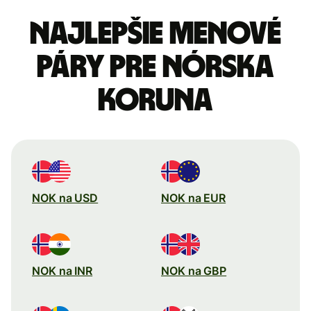
Najlepšie menové
páry pre Nórska
koruna
NOK na USD
NOK na EUR
NOK na INR
NOK na GBP