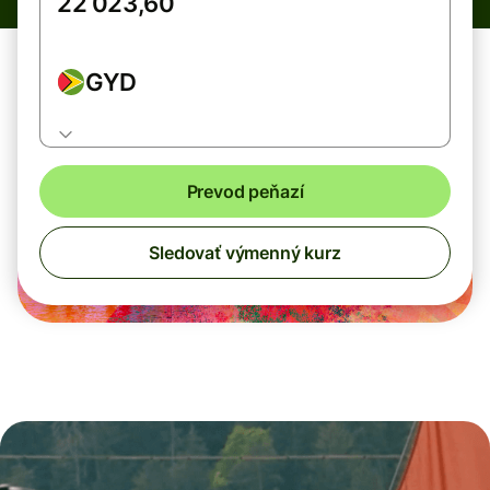
GYD
Prevod peňazí
Sledovať výmenný kurz