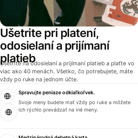
Ušetrite pri platení,
odosielaní a prijímaní
platieb
Ušetrite na odosielaní a prijímaní platieb a plaťte vo
viac ako 40 menách. Všetko, čo potrebujete, máte
vždy po ruke na jednom účte.
Spravujte peniaze odkiaľkoľvek.
Svoje meny budete mať vždy po ruke a môžete
ich rýchlo prevádzať na iné meny.
Medzinárodná debetná karta