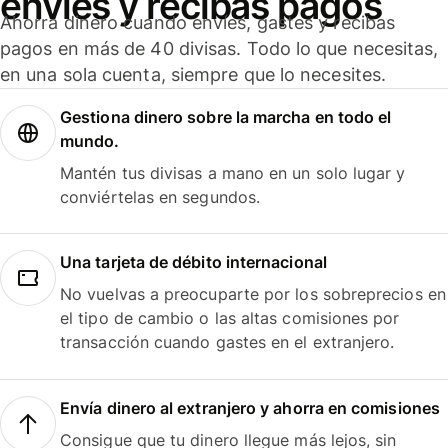
envíes y recibas pagos
Ahorra dinero cuando envíes, gastes y recibas
pagos en más de 40 divisas. Todo lo que necesitas,
en una sola cuenta, siempre que lo necesites.
Gestiona dinero sobre la marcha en todo el
mundo.
Mantén tus divisas a mano en un solo lugar y
conviértelas en segundos.
Una tarjeta de débito internacional
No vuelvas a preocuparte por los sobreprecios en
el tipo de cambio o las altas comisiones por
transacción cuando gastes en el extranjero.
Envía dinero al extranjero y ahorra en comisiones
Consigue que tu dinero llegue más lejos, sin