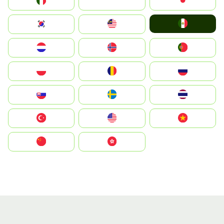
Italia
JA
Japan
Mexico
South Korea
Malay
Nederland
Norge
Portugal
Polska
România
Россия
Slovensko
Ruoŧŧa
ไทย
Türkiye
United States
Vietnam
中国
中國香港特別行政區