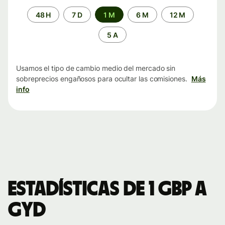
Periodo
48 H
7 D
1 M
6 M
12 M
de
tiempo
5 A
Usamos el tipo de cambio medio del mercado sin
sobreprecios engañosos para ocultar las comisiones.
Más
info
Estadísticas de 1 GBP a
GYD