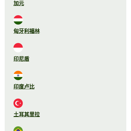
加元
匈牙利福林
印尼盾
印度卢比
土耳其里拉