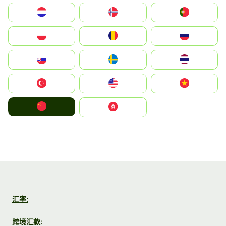
Nederland
Norge
Portugal
Polska
România
Россия
Slovensko
Ruoŧŧa
ไทย
Türkiye
United States
Vietnam
中国
中國香港特別行政區
汇率:
跨境汇款: