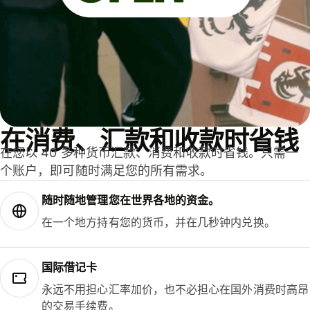
在消费、汇款和收款时省钱
在您以 40 多种货币汇款、消费和收款时省钱。只需一
个账户，即可随时满足您的所有需求。
随时随地管理您在世界各地的资金。
在一个地方持有您的货币，并在几秒钟内兑换。
国际借记卡
永远不用担心汇率加价，也不必担心在国外消费时高昂
的交易手续费。