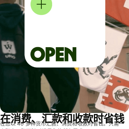
在消费、汇款和收款时省钱
在您以 40 多种货币汇款、消费和收款时省钱。只需一