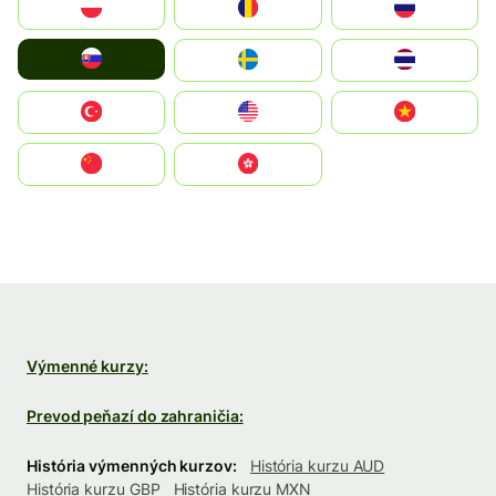
Polska
România
Россия
Slovensko
Ruoŧŧa
ไทย
Türkiye
United States
Vietnam
中国
中國香港特別行政區
Výmenné kurzy:
Prevod peňazí do zahraničia:
História výmenných kurzov:
História kurzu AUD
História kurzu GBP
História kurzu MXN