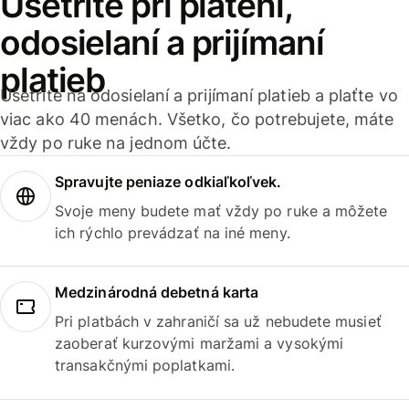
Ušetrite pri platení,
odosielaní a prijímaní
platieb
Ušetrite na odosielaní a prijímaní platieb a plaťte vo
viac ako 40 menách. Všetko, čo potrebujete, máte
vždy po ruke na jednom účte.
Spravujte peniaze odkiaľkoľvek.
Svoje meny budete mať vždy po ruke a môžete
ich rýchlo prevádzať na iné meny.
Medzinárodná debetná karta
Pri platbách v zahraničí sa už nebudete musieť
zaoberať kurzovými maržami a vysokými
transakčnými poplatkami.