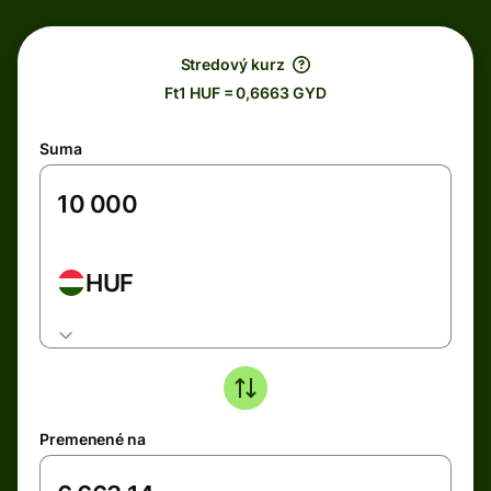
Stredový kurz
Ft1 HUF = 0,6663 GYD
Suma
HUF
Premenené na