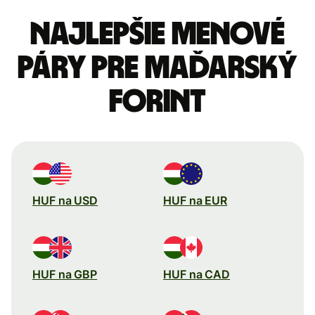
Najlepšie menové
páry pre Maďarský
forint
HUF na USD
HUF na EUR
HUF na GBP
HUF na CAD