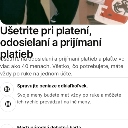
Ušetrite pri platení,
odosielaní a prijímaní
platieb
Ušetrite na odosielaní a prijímaní platieb a plaťte vo
viac ako 40 menách. Všetko, čo potrebujete, máte
vždy po ruke na jednom účte.
Spravujte peniaze odkiaľkoľvek.
Svoje meny budete mať vždy po ruke a môžete
ich rýchlo prevádzať na iné meny.
Medzinárodná debetná karta