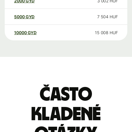
2000
GYD
3 002
HUF
5000
GYD
7 504
HUF
10000
GYD
15 008
HUF
Často
kladené