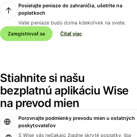
Posielajte peniaze do zahraničia, ušetrite na
poplatkoch
Vaše peniaze budú doma kdekoľvek na svete.
Zaregistrovať sa
Čítať viac
Stiahnite si našu
bezplatnú aplikáciu Wise
na prevod mien
Porovnajte podmienky prevodu mien u ostatných
poskytovateľov
S Wise vás nečakajú žiadne skryté poplatky, iba