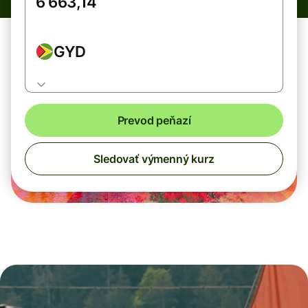
GYD
Prevod peňazí
Sledovať výmenný kurz