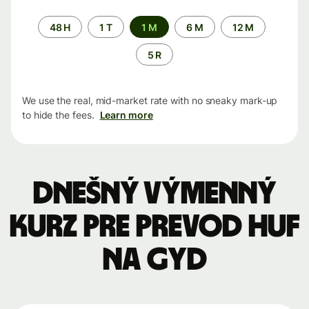
Time
48 H
1 T
1 M
6 M
12 M
period
5 R
We use the real, mid-market rate with no sneaky mark-up
to hide the fees.
Learn more
Dnešný výmenný
kurz pre prevod HUF
na GYD