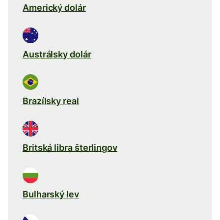
Americký dolár
Austrálsky dolár
Brazílsky real
Britská libra šterlingov
Bulharský lev