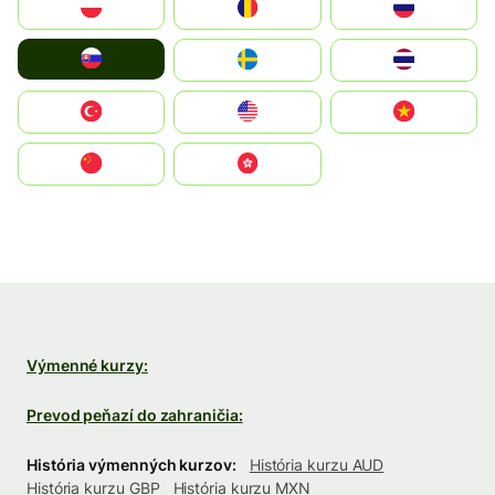
Polska
România
Россия
Slovensko
Ruoŧŧa
ไทย
Türkiye
United States
Vietnam
中国
中國香港特別行政區
Výmenné kurzy:
Prevod peňazí do zahraničia:
História výmenných kurzov:
História kurzu AUD
História kurzu GBP
História kurzu MXN