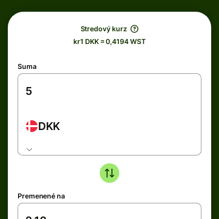
Stredový kurz
kr1 DKK = 0,4194 WST
Suma
DKK
Premenené na