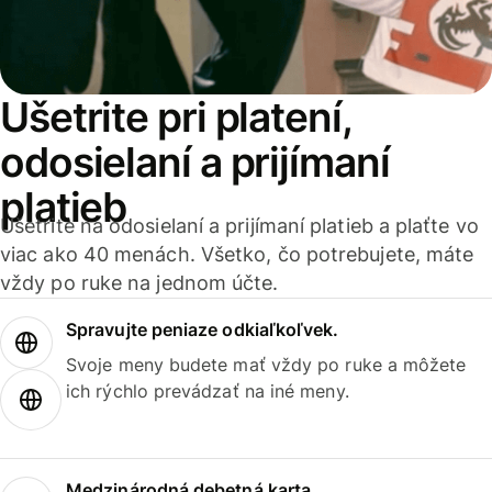
Ušetrite pri platení,
odosielaní a prijímaní
platieb
Ušetrite na odosielaní a prijímaní platieb a plaťte vo
viac ako 40 menách. Všetko, čo potrebujete, máte
vždy po ruke na jednom účte.
Spravujte peniaze odkiaľkoľvek.
Svoje meny budete mať vždy po ruke a môžete
ich rýchlo prevádzať na iné meny.
Medzinárodná debetná karta