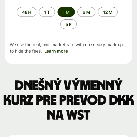
Time
48 H
1 T
1 M
6 M
12 M
period
5 R
We use the real, mid-market rate with no sneaky mark-up
to hide the fees.
Learn more
Dnešný výmenný
kurz pre prevod DKK
na WST