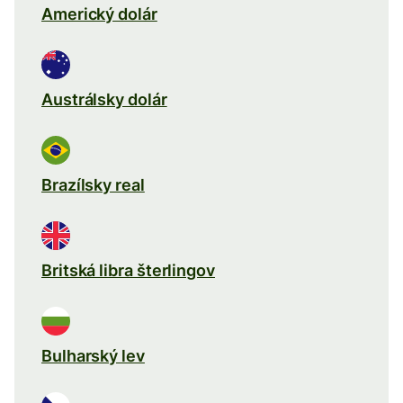
Americký dolár
Austrálsky dolár
Brazílsky real
Britská libra šterlingov
Bulharský lev