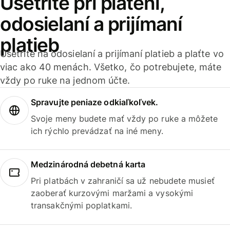
Ušetrite pri platení,
odosielaní a prijímaní
platieb
Ušetrite na odosielaní a prijímaní platieb a plaťte vo
viac ako 40 menách. Všetko, čo potrebujete, máte
vždy po ruke na jednom účte.
Spravujte peniaze odkiaľkoľvek.
Svoje meny budete mať vždy po ruke a môžete
ich rýchlo prevádzať na iné meny.
Medzinárodná debetná karta
Pri platbách v zahraničí sa už nebudete musieť
zaoberať kurzovými maržami a vysokými
transakčnými poplatkami.