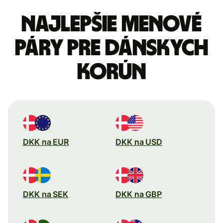
Najlepšie menové
páry pre Dánskych
korún
DKK na EUR
DKK na USD
DKK na SEK
DKK na GBP