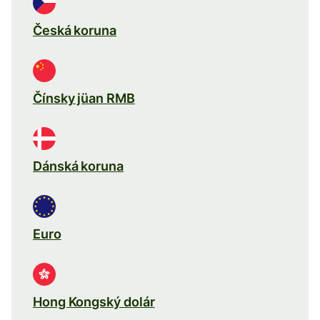
Česká koruna
Čínsky jüan RMB
Dánská koruna
Euro
Hong Kongský dolár