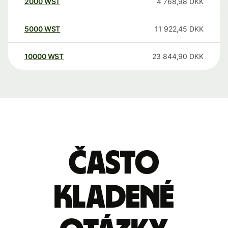
2000
WST
4 768,98
DKK
5000
WST
11 922,45
DKK
10000
WST
23 844,90
DKK
Často
kladené