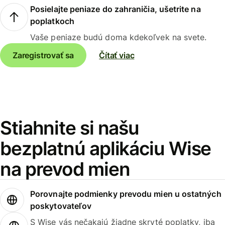
Posielajte peniaze do zahraničia, ušetrite na
poplatkoch
Vaše peniaze budú doma kdekoľvek na svete.
Zaregistrovať sa
Čítať viac
Stiahnite si našu
bezplatnú aplikáciu Wise
na prevod mien
Porovnajte podmienky prevodu mien u ostatných
poskytovateľov
S Wise vás nečakajú žiadne skryté poplatky, iba