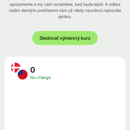
upozornenie a my vám oznámime, keď bude lepší. A vďaka
našim denným prehľadom vám už nikdy neuniknú najnovšie
správy.
Sledovať výmenný kurz
0
No change