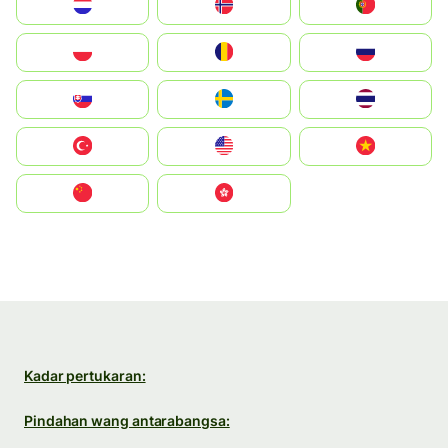
Nederland
Norge
Portugal
Polska
România
Россия
Slovensko
Ruoŧŧa
ไทย
Türkiye
United States
Vietnam
中国
中國香港特別行政區
Kadar pertukaran:
Pindahan wang antarabangsa: