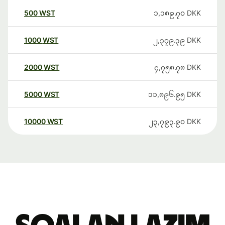
500
WST
၁,၁၈၉.၇၀
DKK
1000
WST
၂,၃၇၉.၃၉
DKK
2000
WST
၄,၇၅၈.၇၈
DKK
5000
WST
၁၁,၈၉၆.၉၅
DKK
10000
WST
၂၃,၇၉၃.၉၀
DKK