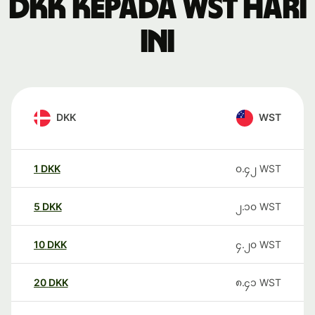
DKK kepada WST hari
ini
DKK
WST
1
DKK
၀.၄၂
WST
5
DKK
၂.၁၀
WST
10
DKK
၄.၂၀
WST
20
DKK
၈.၄၁
WST