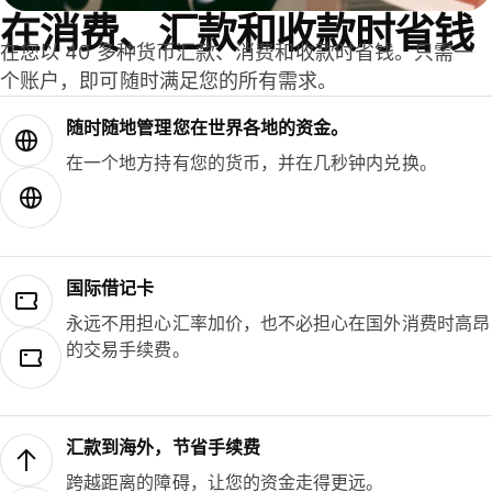
在消费、汇款和收款时省钱
在您以 40 多种货币汇款、消费和收款时省钱。只需一
个账户，即可随时满足您的所有需求。
随时随地管理您在世界各地的资金。
在一个地方持有您的货币，并在几秒钟内兑换。
国际借记卡
永远不用担心汇率加价，也不必担心在国外消费时高昂
的交易手续费。
汇款到海外，节省手续费
跨越距离的障碍，让您的资金走得更远。