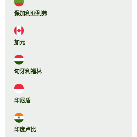
保加利亚列弗
加元
匈牙利福林
印尼盾
印度卢比