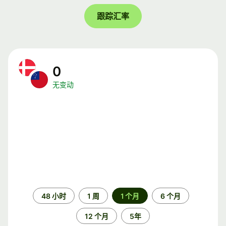
跟踪汇率
0
无变动
时
48 小时
1 周
1 个月
6 个月
间
段
12 个月
5年