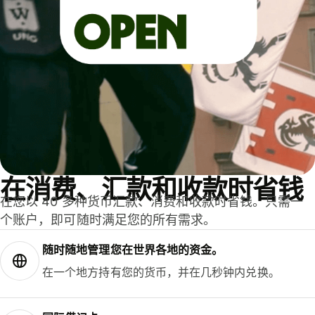
在消费、汇款和收款时省钱
在您以 40 多种货币汇款、消费和收款时省钱。只需一
个账户，即可随时满足您的所有需求。
随时随地管理您在世界各地的资金。
在一个地方持有您的货币，并在几秒钟内兑换。