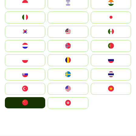
Indonesia
Israel
India
Italia
JA
Japan
South Korea
Malay
Mexico
Nederland
Norge
Portugal
Polska
România
Россия
Slovensko
Ruoŧŧa
ไทย
Türkiye
United States
Vietnam
中国
中國香港特別行政區