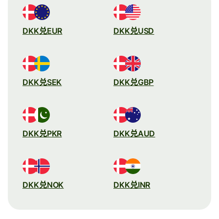
DKK兑EUR
DKK兑USD
DKK兑SEK
DKK兑GBP
DKK兑PKR
DKK兑AUD
DKK兑NOK
DKK兑INR