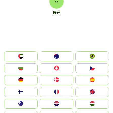
展开
الإمارات العربية المتحدة
Australia
Brazil
България
Switzerland
Czechia
Deutschland
Denmark
España
Suomi
France
United Kingdom
Greece
Hrvatska
Magyarország