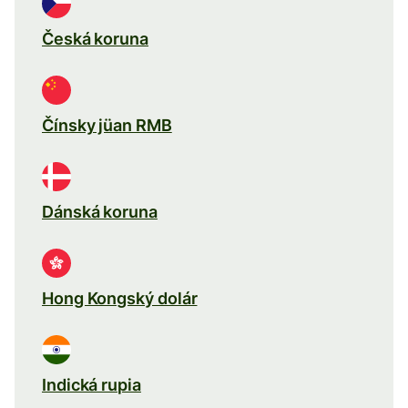
Česká koruna
Čínsky jüan RMB
Dánská koruna
Hong Kongský dolár
Indická rupia