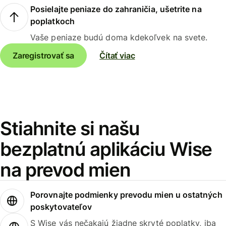
Posielajte peniaze do zahraničia, ušetrite na
poplatkoch
Vaše peniaze budú doma kdekoľvek na svete.
Zaregistrovať sa
Čítať viac
Stiahnite si našu
bezplatnú aplikáciu Wise
na prevod mien
Porovnajte podmienky prevodu mien u ostatných
poskytovateľov
S Wise vás nečakajú žiadne skryté poplatky, iba