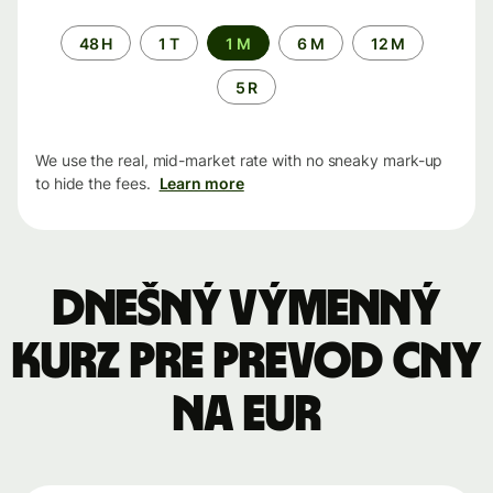
Time
48 H
1 T
1 M
6 M
12 M
period
5 R
We use the real, mid-market rate with no sneaky mark-up
to hide the fees.
Learn more
Dnešný výmenný
kurz pre prevod CNY
na EUR