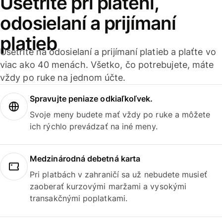
Ušetrite pri platení,
odosielaní a prijímaní
platieb
Ušetrite na odosielaní a prijímaní platieb a plaťte vo
viac ako 40 menách. Všetko, čo potrebujete, máte
vždy po ruke na jednom účte.
Spravujte peniaze odkiaľkoľvek.
Svoje meny budete mať vždy po ruke a môžete
ich rýchlo prevádzať na iné meny.
Medzinárodná debetná karta
Pri platbách v zahraničí sa už nebudete musieť
zaoberať kurzovými maržami a vysokými
transakčnými poplatkami.