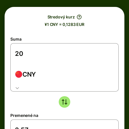
Stredový kurz
¥1 CNY = 0,1283 EUR
Suma
CNY
Premenené na