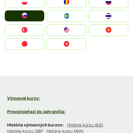
Polska
România
Россия
Slovensko
Ruoŧŧa
ไทย
Türkiye
United States
Vietnam
中国
中國香港特別行政區
Výmenné kurzy:
Prevod peňazí do zahraničia:
História výmenných kurzov:
História kurzu AUD
História kurzu GBP
História kurzu MXN