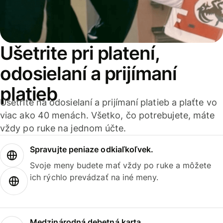
Ušetrite pri platení,
odosielaní a prijímaní
platieb
Ušetrite na odosielaní a prijímaní platieb a plaťte vo
viac ako 40 menách. Všetko, čo potrebujete, máte
vždy po ruke na jednom účte.
Spravujte peniaze odkiaľkoľvek.
Svoje meny budete mať vždy po ruke a môžete
ich rýchlo prevádzať na iné meny.
Medzinárodná debetná karta