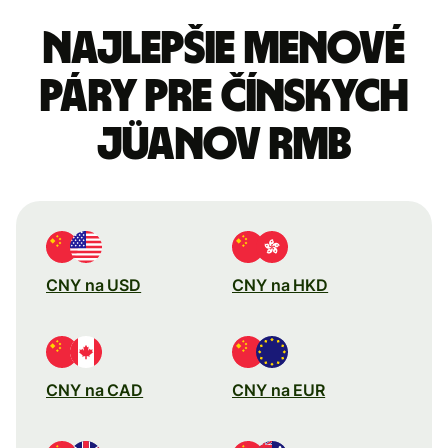
Najlepšie menové
páry pre Čínskych
jüanov RMB
CNY na USD
CNY na HKD
CNY na CAD
CNY na EUR