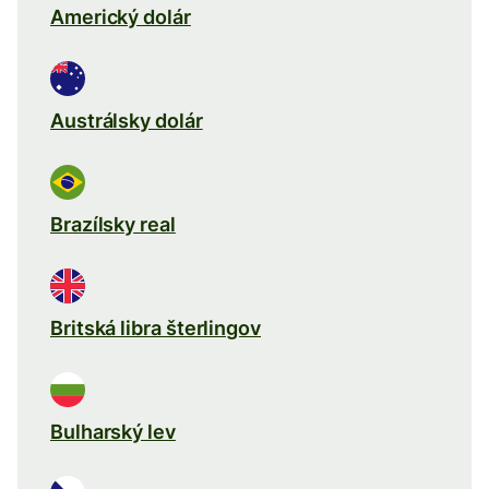
Americký dolár
Austrálsky dolár
Brazílsky real
Britská libra šterlingov
Bulharský lev