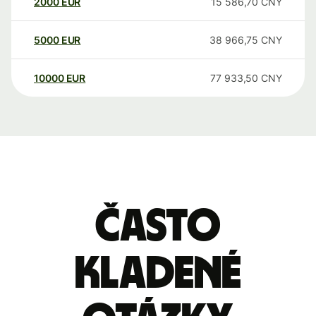
2000
EUR
15 586,70
CNY
5000
EUR
38 966,75
CNY
10000
EUR
77 933,50
CNY
Často
kladené