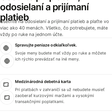
odosielaní a prijímaní
platieb
Ušetrite na odosielaní a prijímaní platieb a plaťte vo
viac ako 40 menách. Všetko, čo potrebujete, máte
vždy po ruke na jednom účte.
Spravujte peniaze odkiaľkoľvek.
Svoje meny budete mať vždy po ruke a môžete
ich rýchlo prevádzať na iné meny.
Medzinárodná debetná karta
Pri platbách v zahraničí sa už nebudete musieť
zaoberať kurzovými maržami a vysokými
transakčnými poplatkami.