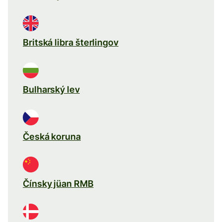
Britská libra šterlingov
Bulharský lev
Česká koruna
Čínsky jüan RMB