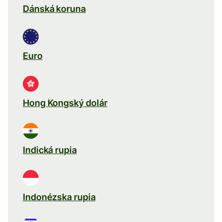
Dánská koruna
Euro
Hong Kongský dolár
Indická rupia
Indonézska rupia