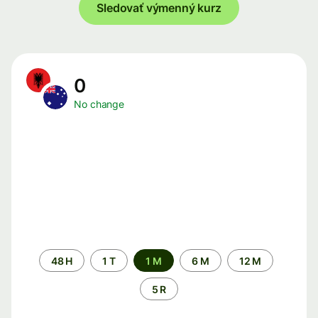
Sledovať výmenný kurz
0
No change
Time
48 H
1 T
1 M
6 M
12 M
period
5 R