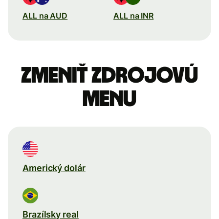
ALL na AUD
ALL na INR
Zmeniť zdrojovú
menu
Americký dolár
Brazílsky real