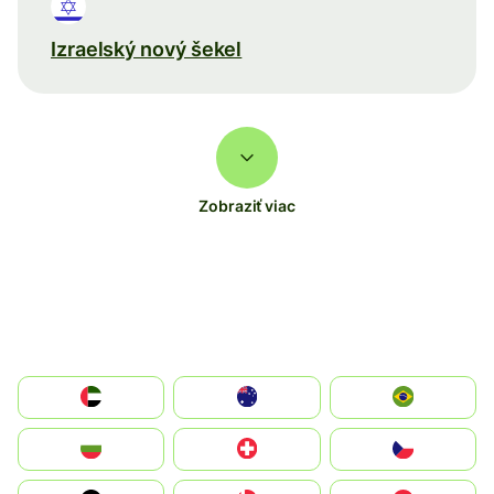
Izraelský nový šekel
Zobraziť viac
الإمارات العربية المتحدة
Australia
Brazil
България
Switzerland
Czechia