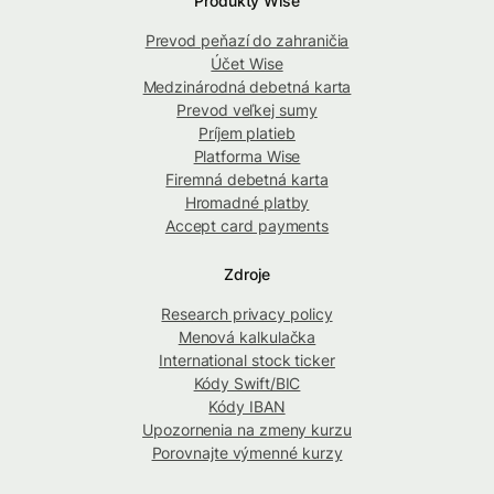
Produkty Wise
Prevod peňazí do zahraničia
Účet Wise
Medzinárodná debetná karta
Prevod veľkej sumy
Príjem platieb
Platforma Wise
Firemná debetná karta
Hromadné platby
Accept card payments
Zdroje
Research privacy policy
Menová kalkulačka
International stock ticker
Kódy Swift/BIC
Kódy IBAN
Upozornenia na zmeny kurzu
Porovnajte výmenné kurzy