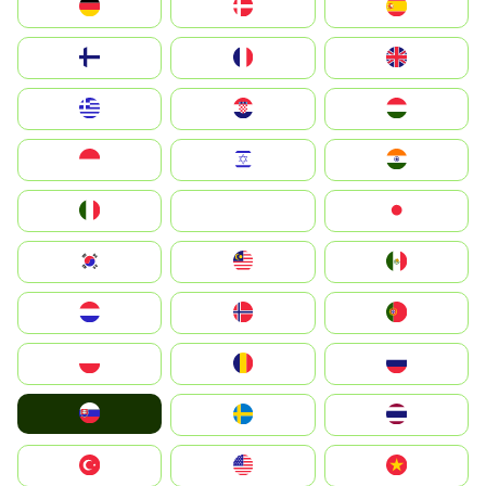
Deutschland
Denmark
España
Suomi
France
United Kingdom
Greece
Hrvatska
Magyarország
Indonesia
Israel
India
Italia
JA
Japan
South Korea
Malay
Mexico
Nederland
Norge
Portugal
Polska
România
Россия
Slovensko
Ruoŧŧa
ไทย
Türkiye
United States
Vietnam