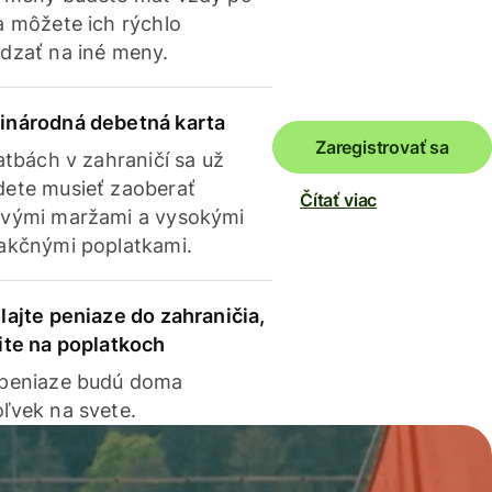
a môžete ich rýchlo
dzať na iné meny.
inárodná debetná karta
Zaregistrovať sa
latbách v zahraničí sa už
ete musieť zaoberať
Čítať viac
vými maržami a vysokými
akčnými poplatkami.
lajte peniaze do zahraničia,
ite na poplatkoch
 peniaze budú doma
ľvek na svete.