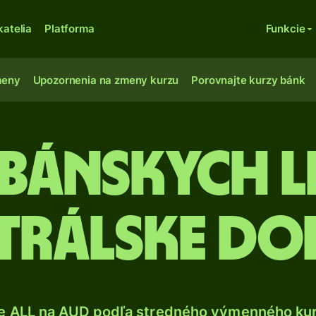
katelia
Platforma
Funkcie
meny
Upozornenia na zmeny kurzu
Porovnajte kurzy bánk
lbánskych 
trálske do
e ALL na AUD podľa stredného výmenného kur