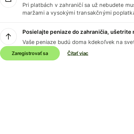
Pri platbách v zahraničí sa už nebudete m
maržami a vysokými transakčnými poplatk
Posielajte peniaze do zahraničia, ušetrite
Vaše peniaze budú doma kdekoľvek na sve
Zaregistrovať sa
Čítať viac