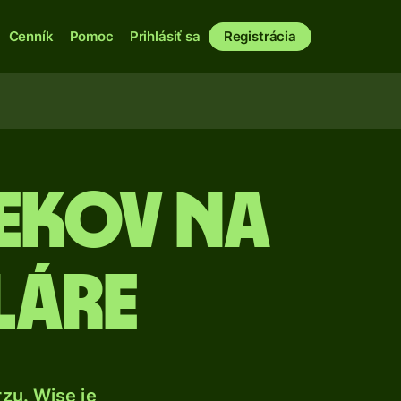
Cenník
Pomoc
Prihlásiť sa
Registrácia
lekov na
láre
zu. Wise je