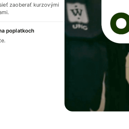
usieť zaoberať kurzovými
ami.
 na poplatkoch
te.