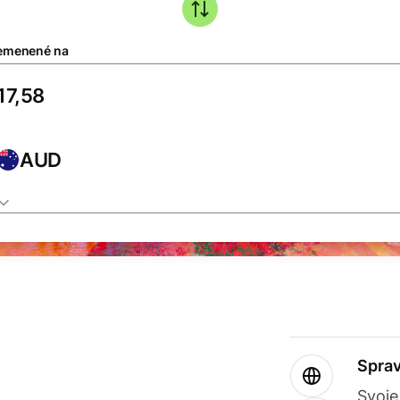
emenené na
AUD
Sprav
Svoje