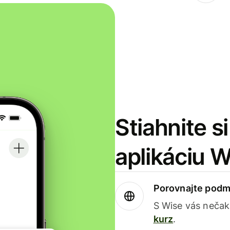
Stiahnite s
aplikáciu 
Porovnajte podm
S Wise vás nečak
kurz
.