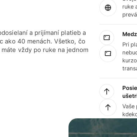
ruke 
prevá
dosielaní a prijímaní platieb a
Medz
iac ako 40 menách. Všetko, čo
Pri p
, máte vždy po ruke na jednom
nebud
kurzo
trans
Posie
ušetr
Vaše
kdeko