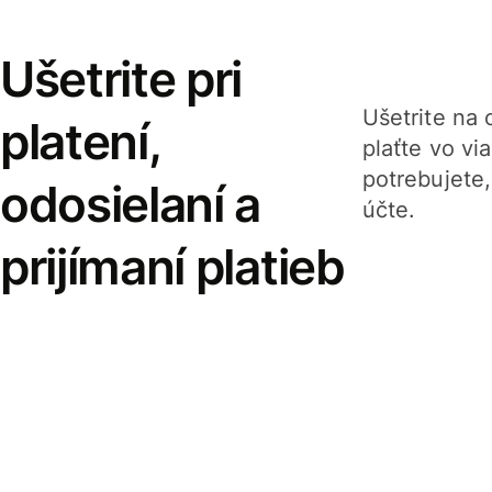
Ušetrite pri
Ušetrite na o
platení,
plaťte vo v
potrebujete
odosielaní a
účte.
prijímaní platieb