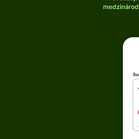
medzinárodn
Su