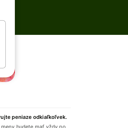
ujte peniaze odkiaľkoľvek.
 meny budete mať vždy po