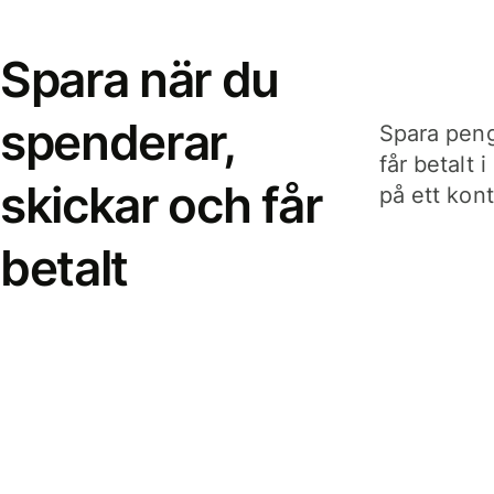
Spara när du
spenderar,
Spara peng
får betalt 
skickar och får
på ett kon
betalt