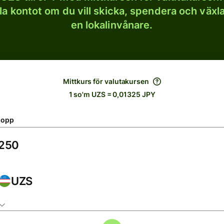
lla kontot om du vill skicka, spendera och väx
en lokalinvånare.
Mittkurs för valutakursen
1 so'm UZS = 0,01325 JPY
lopp
UZS