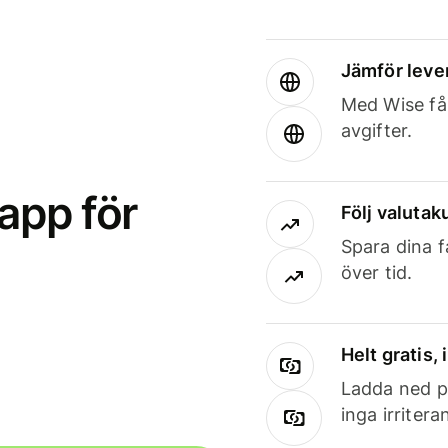
Jämför leve
Med Wise får
avgifter.
app för
Följ valutaku
Spara dina f
över tid.
Helt gratis,
Ladda ned på
inga irriter