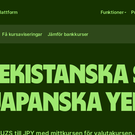
lattform
Funktioner
P
Få kursaviseringar
Jämför bankkurser
ekistanska 
japanska ye
UZS till JPY med mittkursen för valutakursen.