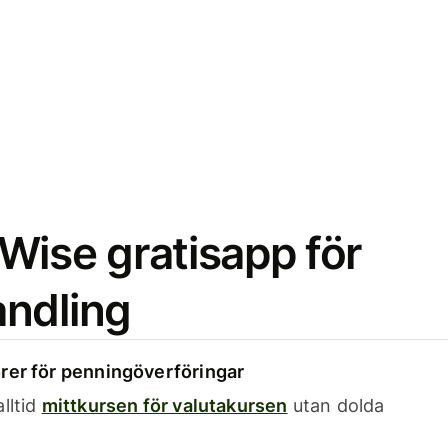
Wise gratisapp för
ndling
rer för penningöverföringar
lltid
mittkursen för valutakursen
utan dolda