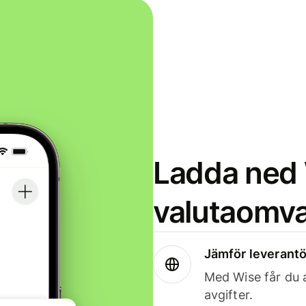
Ladda ned 
valutaomva
Jämför leverantö
Med Wise får du a
avgifter.