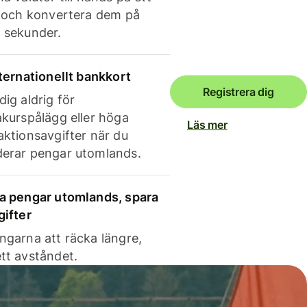
e och konvertera dem på
 sekunder.
nternationellt bankkort
Registrera dig
dig aldrig för
akurspålägg eller höga
Läs mer
aktionsavgifter när du
erar pengar utomlands.
a pengar utomlands, spara
gifter
ngarna att räcka längre,
tt avståndet.