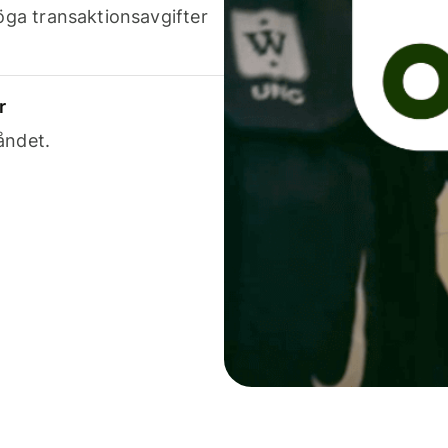
höga transaktionsavgifter
r
åndet.