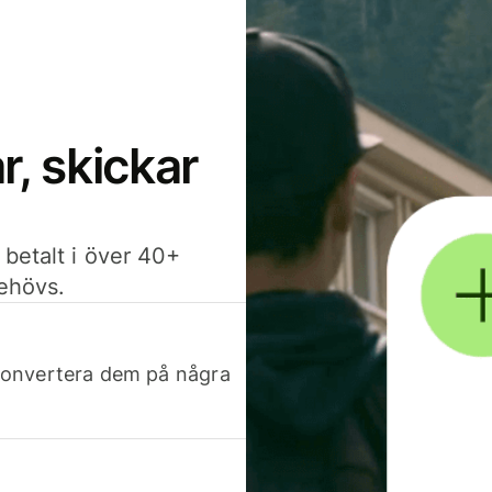
, skickar
 betalt i över 40+
behövs.
h konvertera dem på några