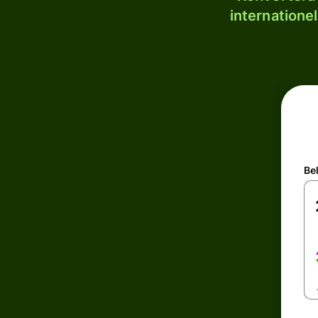
internatione
Be