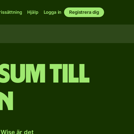
rissättning
Hjälp
Logga in
Registrera dig
sum till
n
 Wise är det