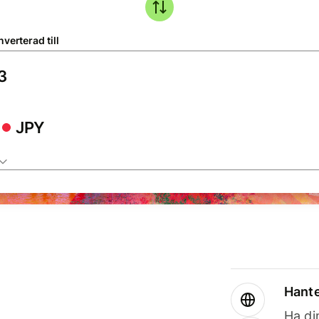
verterad till
JPY
Hante
Ha din