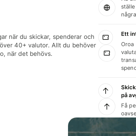
ställ
några
Ett i
ar när du skickar, spenderar och
Oroa 
i över 40+ valutor. Allt du behöver
valut
to, när det behövs.
trans
spend
Skick
på av
Få pe
oavse