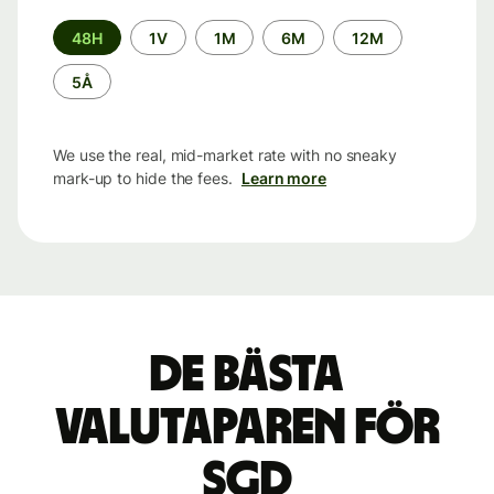
Time
48H
1V
1M
6M
12M
period
5Å
We use the real, mid-market rate with no sneaky
mark-up to hide the fees.
Learn more
De bästa
valutaparen för
SGD