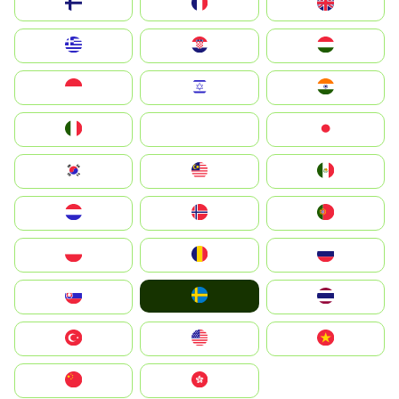
Suomi
France
United Kingdom
Greece
Hrvatska
Magyarország
Indonesia
Israel
India
Italia
JA
Japan
South Korea
Malay
Mexico
Nederland
Norge
Portugal
Polska
România
Россия
Ruoŧŧa
Slovensko
ไทย
Türkiye
United States
Vietnam
中国
中國香港特別行政區