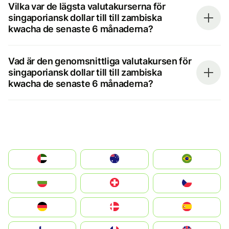
Vilka var de lägsta valutakurserna för
singaporiansk dollar till till zambiska
kwacha de senaste 6 månaderna?
Vad är den genomsnittliga valutakursen för
singaporiansk dollar till till zambiska
kwacha de senaste 6 månaderna?
الإمارات العربية المتحدة
Australia
Brazil
България
Switzerland
Czechia
Deutschland
Denmark
España