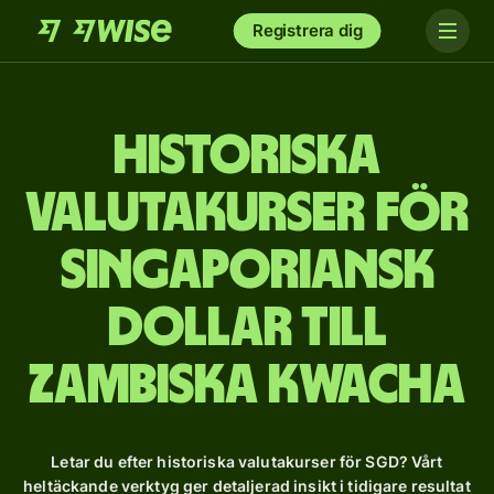
Registrera dig
Historiska
valutakurser för
singaporiansk
dollar till
zambiska kwacha
Letar du efter historiska valutakurser för SGD? Vårt
heltäckande verktyg ger detaljerad insikt i tidigare resultat