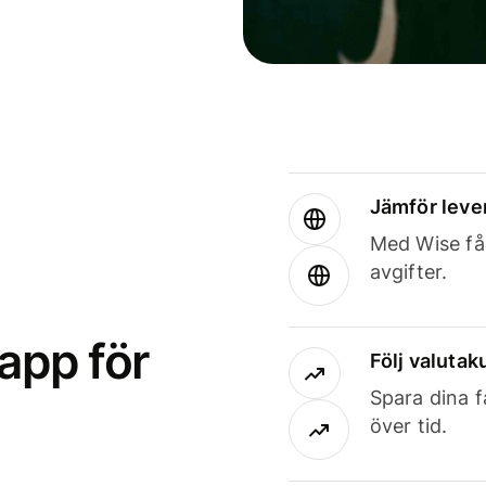
Jämför leve
Med Wise får
avgifter.
app för
Följ valutaku
Spara dina f
över tid.