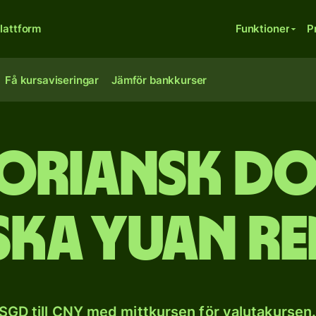
lattform
Funktioner
P
Få kursaviseringar
Jämför bankkurser
poriansk dol
ska yuan r
SGD till CNY med mittkursen för valutakursen.