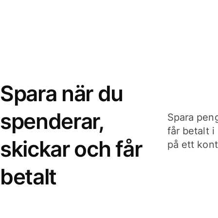
Spara när du
spenderar,
Spara peng
får betalt 
skickar och får
på ett kon
betalt