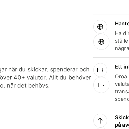
Hante
Ha din
ställ
några
Ett i
ar när du skickar, spenderar och
Oroa 
i över 40+ valutor. Allt du behöver
valut
to, när det behövs.
trans
spend
Skick
på av