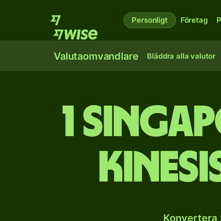
Personligt
Företag
P
Valutaomvandlare
Bläddra alla valutor
1 singa
kinesi
Konvertera 