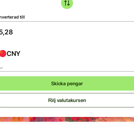
verterad till
CNY
Skicka pengar
Följ valutakursen