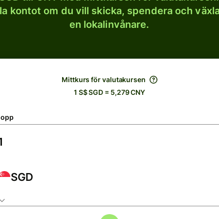
lla kontot om du vill skicka, spendera och väx
en lokalinvånare.
Mittkurs för valutakursen
1 S$ SGD = 5,279 CNY
lopp
SGD