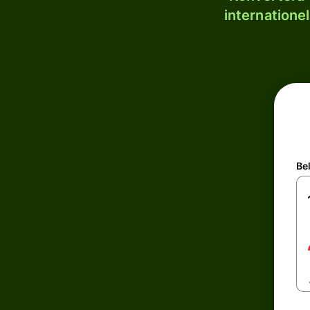
internatione
Be