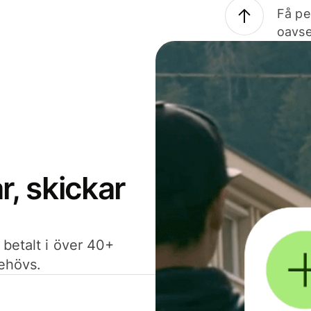
Få pe
oavse
, skickar
 betalt i över 40+
behövs.