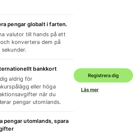
ra pengar globalt i farten.
a valutor till hands på ett
e och konvertera dem på
 sekunder.
nternationellt bankkort
Registrera dig
dig aldrig för
akurspålägg eller höga
Läs mer
aktionsavgifter när du
erar pengar utomlands.
a pengar utomlands, spara
gifter