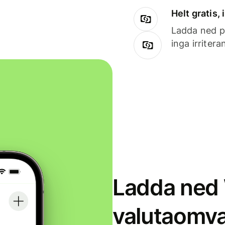
Helt gratis,
Ladda ned på
inga irriter
Ladda ned 
valutaomva