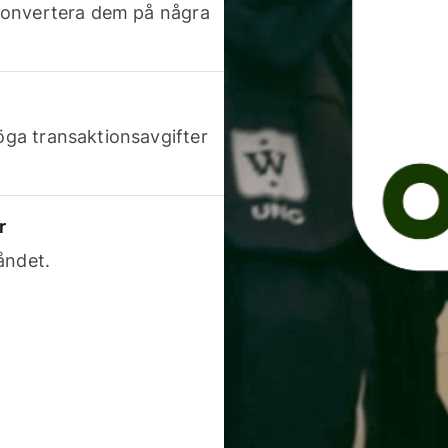
h konvertera dem på några
höga transaktionsavgifter
r
åndet.