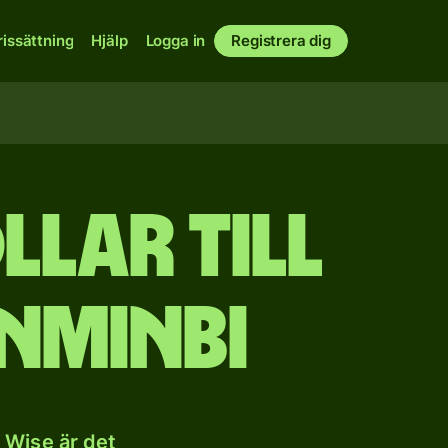
rissättning
Hjälp
Logga in
Registrera dig
lar till
enminbi
 Wise är det