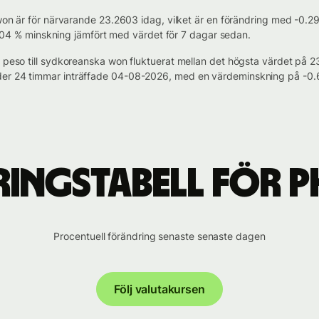
a won är för närvarande 23.2603 idag, vilket är en förändring med -0.
-0.504 % minskning jämfört med värdet för 7 dagar sedan.
k peso till sydkoreanska won fluktuerat mellan det högsta värdet på
der 24 timmar inträffade 04-08-2026, med en värdeminskning på -0.
ingstabell för PH
Procentuell förändring senaste senaste dagen
Följ valutakursen