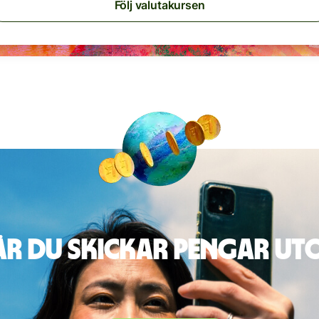
Följ valutakursen
är du skickar pengar u