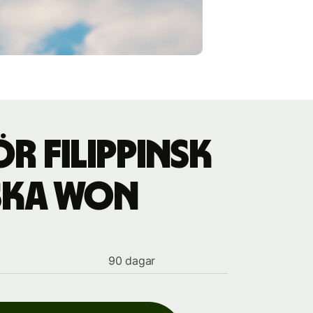
r filippinsk
nska won
90 dagar