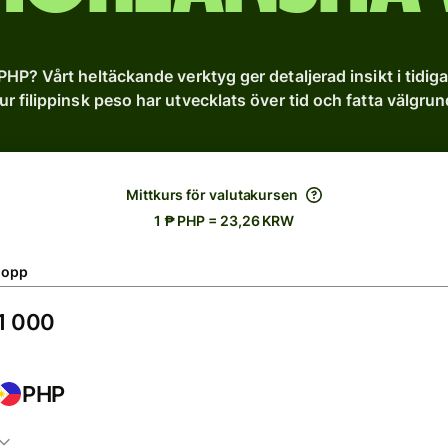
 PHP? Vårt heltäckande verktyg ger detaljerad insikt i tidiga
hur filippinsk peso har utvecklats över tid och fatta välgrund
Mittkurs för valutakursen
1 ₱ PHP = 23,26 KRW
lopp
PHP