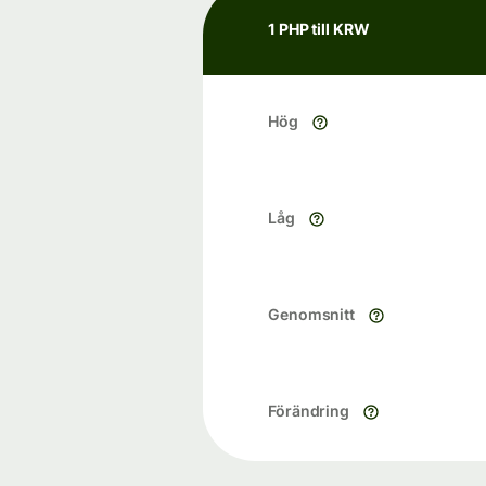
1 PHP till KRW
Hög
Låg
Genomsnitt
Förändring