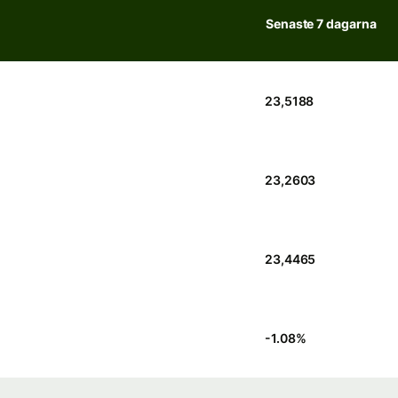
Senaste 7 dagarna
23,5188
23,2603
23,4465
-1.08
%