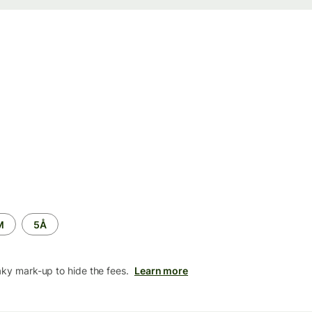
M
5Å
aky mark-up to hide the fees.
Learn more