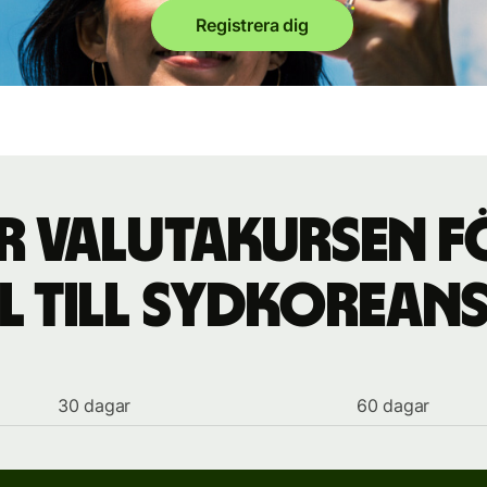
Registrera dig
r valutakursen fö
ll till sydkorea
30 dagar
60 dagar