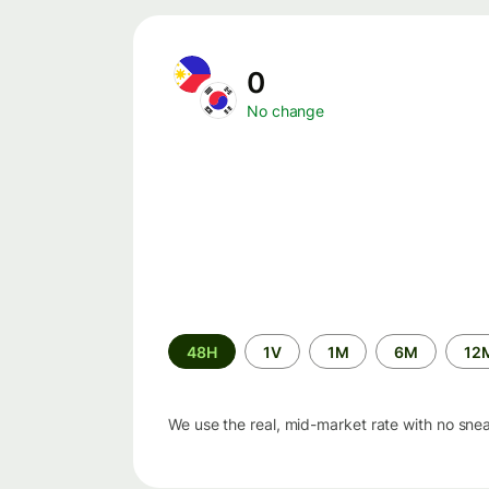
0
No change
Time
48H
1V
1M
6M
12
period
We use the real, mid-market rate with no sne