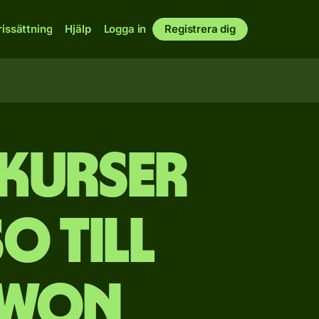
rissättning
Hjälp
Logga in
Registrera dig
akurser
o till
 won