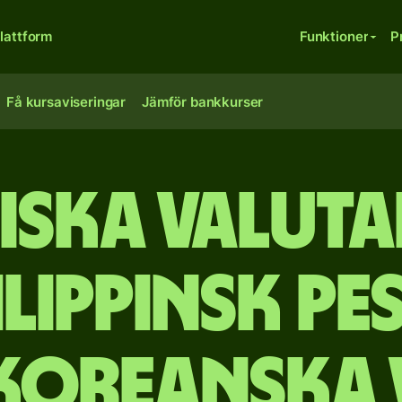
lattform
Funktioner
P
Få kursaviseringar
Jämför bankkurser
iska valut
ilippinsk pes
koreanska