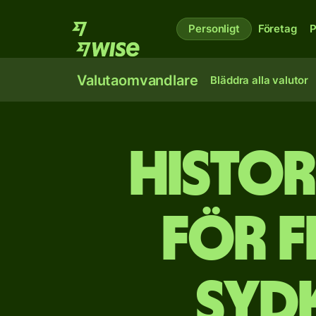
Personligt
Företag
P
Valutaomvandlare
Bläddra alla valutor
Histor
för f
syd