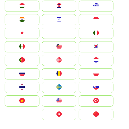
Greece
Hrvatska
Magyarország
Indonesia
Israel
India
Italia
JA
Japan
South Korea
Malay
Mexico
Nederland
Norge
Portugal
Polska
România
Россия
Slovensko
Ruoŧŧa
ไทย
Türkiye
United States
Vietnam
中国
中國香港特別行政區