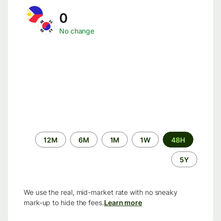
0
No change
الفترة
12M
6M
1M
1W
48H
الزمنية
5Y
We use the real, mid-market rate with no sneaky
mark-up to hide the fees.
Learn more