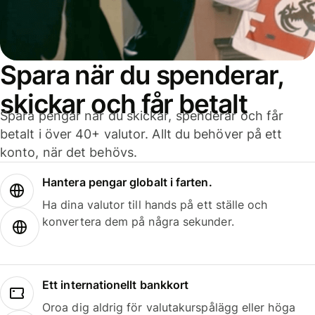
Spara när du spenderar,
skickar och får betalt
Spara pengar när du skickar, spenderar och får
betalt i över 40+ valutor. Allt du behöver på ett
konto, när det behövs.
Hantera pengar globalt i farten.
Ha dina valutor till hands på ett ställe och
konvertera dem på några sekunder.
Ett internationellt bankkort
Oroa dig aldrig för valutakurspålägg eller höga