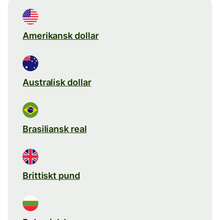
Amerikansk dollar
Australisk dollar
Brasiliansk real
Brittiskt pund