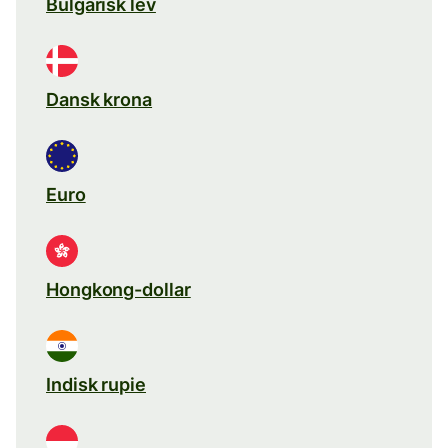
Bulgarisk lev
Dansk krona
Euro
Hongkong-dollar
Indisk rupie