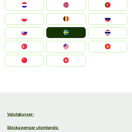
Nederland
Norge
Portugal
Polska
România
Россия
Ruoŧŧa
Slovensko
ไทย
Türkiye
United States
Vietnam
中国
中國香港特別行政區
Valutakurser:
Skicka pengar utomlands: