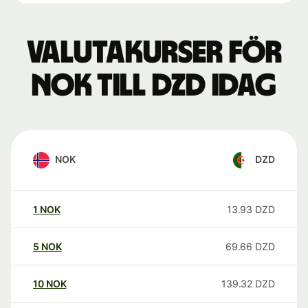
Valutakurser för
NOK till DZD idag
NOK
DZD
1
NOK
13.93
DZD
5
NOK
69.66
DZD
10
NOK
139.32
DZD