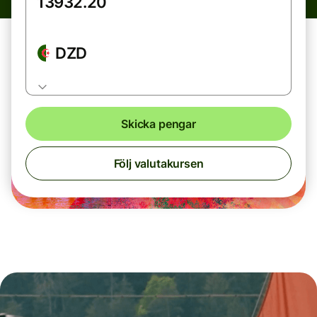
DZD
Skicka pengar
Följ valutakursen