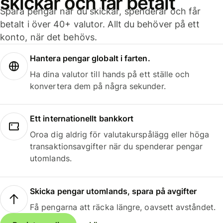
skickar och får betalt
Spara pengar när du skickar, spenderar och får
betalt i över 40+ valutor. Allt du behöver på ett
konto, när det behövs.
Hantera pengar globalt i farten.
Ha dina valutor till hands på ett ställe och
konvertera dem på några sekunder.
Ett internationellt bankkort
Oroa dig aldrig för valutakurspålägg eller höga
transaktionsavgifter när du spenderar pengar
utomlands.
Skicka pengar utomlands, spara på avgifter
Få pengarna att räcka längre, oavsett avståndet.