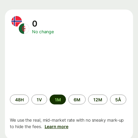
0
No change
Time
48H
1V
1M
6M
12M
5Å
period
We use the real, mid-market rate with no sneaky mark-up
to hide the fees.
Learn more