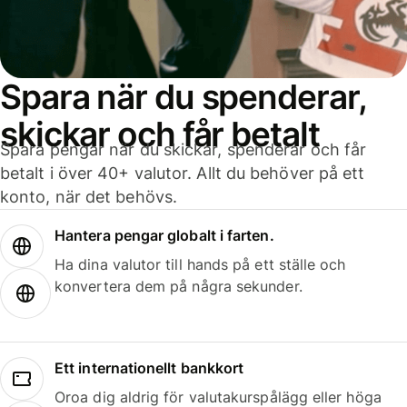
Spara när du spenderar,
skickar och får betalt
Spara pengar när du skickar, spenderar och får
betalt i över 40+ valutor. Allt du behöver på ett
konto, när det behövs.
Hantera pengar globalt i farten.
Ha dina valutor till hands på ett ställe och
konvertera dem på några sekunder.
Ett internationellt bankkort
Oroa dig aldrig för valutakurspålägg eller höga