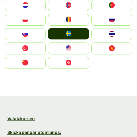
Nederland
Norge
Portugal
Polska
România
Россия
Ruoŧŧa
Slovensko
ไทย
Türkiye
United States
Vietnam
中国
中國香港特別行政區
Valutakurser:
Skicka pengar utomlands: