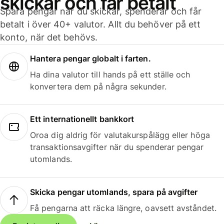
skickar och får betalt
Spara pengar när du skickar, spenderar och får
betalt i över 40+ valutor. Allt du behöver på ett
konto, när det behövs.
Hantera pengar globalt i farten.
Ha dina valutor till hands på ett ställe och
konvertera dem på några sekunder.
Ett internationellt bankkort
Oroa dig aldrig för valutakurspålägg eller höga
transaktionsavgifter när du spenderar pengar
utomlands.
Skicka pengar utomlands, spara på avgifter
Få pengarna att räcka längre, oavsett avståndet.