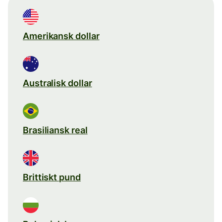
Amerikansk dollar
Australisk dollar
Brasiliansk real
Brittiskt pund