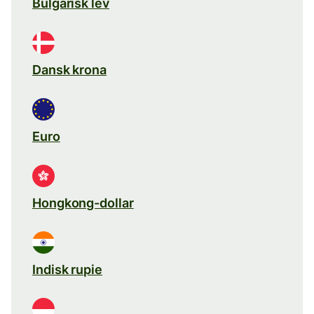
Bulgarisk lev
Dansk krona
Euro
Hongkong-dollar
Indisk rupie