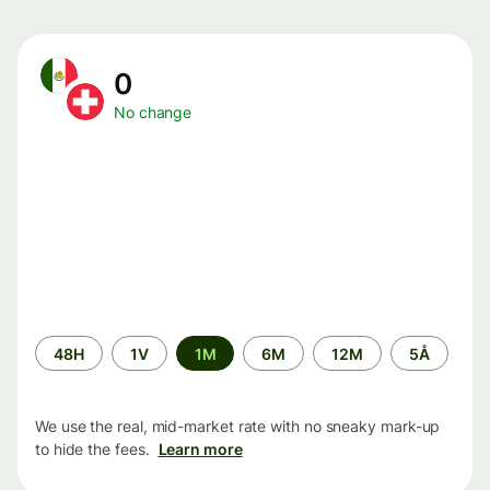
0
No change
Time
48H
1V
1M
6M
12M
5Å
period
We use the real, mid-market rate with no sneaky mark-up
to hide the fees.
Learn more