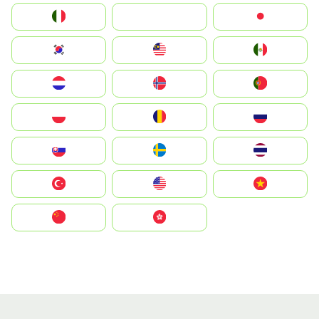
Italia
JA
Japan
South Korea
Malay
Mexico
Nederland
Norge
Portugal
Polska
România
Россия
Slovensko
Ruoŧŧa
ไทย
Türkiye
United States
Vietnam
中国
中國香港特別行政區