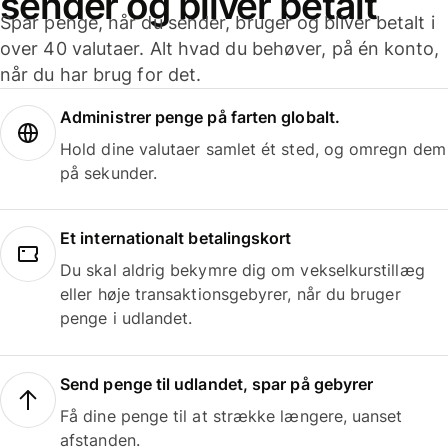
sender og bliver betalt
Spar penge, når du sender, bruger og bliver betalt i
over 40 valutaer. Alt hvad du behøver, på én konto,
når du har brug for det.
Administrer penge på farten globalt.
Hold dine valutaer samlet ét sted, og omregn dem
på sekunder.
Et internationalt betalingskort
Du skal aldrig bekymre dig om vekselkurstillæg
eller høje transaktionsgebyrer, når du bruger
penge i udlandet.
Send penge til udlandet, spar på gebyrer
Få dine penge til at strække længere, uanset
afstanden.