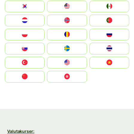
South Korea
Malay
Mexico
Nederland
Norge
Portugal
Polska
România
Россия
Slovensko
Ruoŧŧa
ไทย
Türkiye
United States
Vietnam
中国
中國香港特別行政區
Valutakurser: