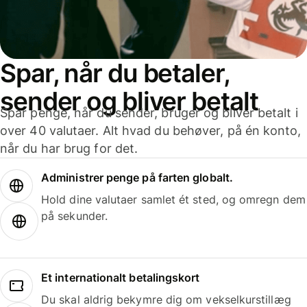
Spar, når du betaler,
sender og bliver betalt
Spar penge, når du sender, bruger og bliver betalt i
over 40 valutaer. Alt hvad du behøver, på én konto,
når du har brug for det.
Administrer penge på farten globalt.
Hold dine valutaer samlet ét sted, og omregn dem
på sekunder.
Et internationalt betalingskort
Du skal aldrig bekymre dig om vekselkurstillæg