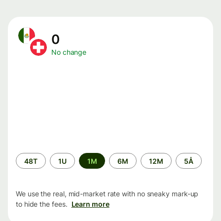
0
No change
Time
48T
1U
1M
6M
12M
5Å
period
We use the real, mid-market rate with no sneaky mark-up
to hide the fees.
Learn more