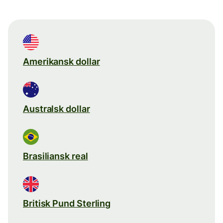
Amerikansk dollar
Australsk dollar
Brasiliansk real
Britisk Pund Sterling