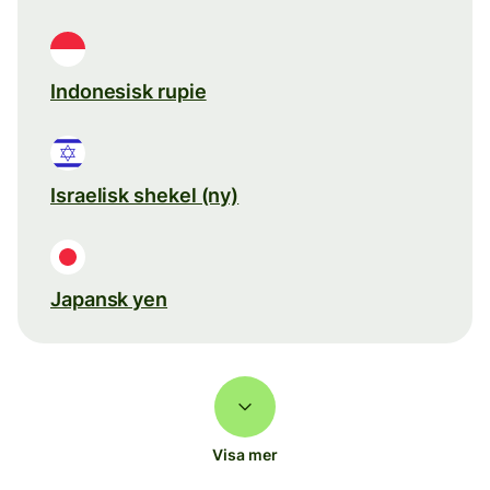
Indonesisk rupie
Israelisk shekel (ny)
Japansk yen
Visa mer