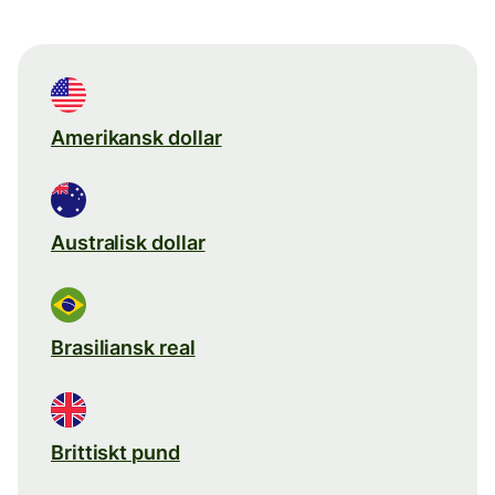
Amerikansk dollar
Australisk dollar
Brasiliansk real
Brittiskt pund