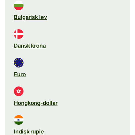
Bulgarisk lev
Dansk krona
Euro
Hongkong-dollar
Indisk rupie