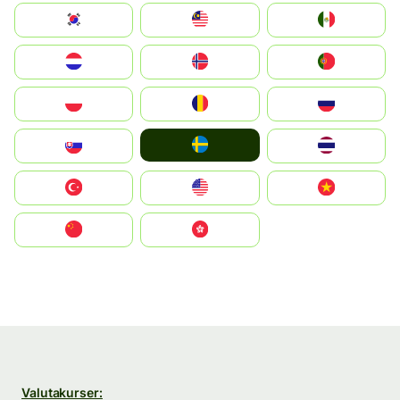
South Korea
Malay
Mexico
Nederland
Norge
Portugal
Polska
România
Россия
Ruoŧŧa
Slovensko
ไทย
Türkiye
United States
Vietnam
中国
中國香港特別行政區
Valutakurser: