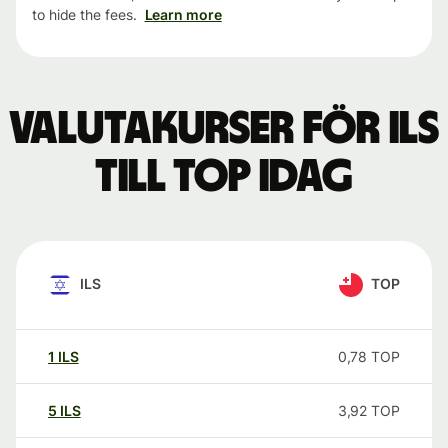
to hide the fees.
Learn more
Valutakurser för ILS
till TOP idag
ILS
TOP
1
ILS
0,78
TOP
5
ILS
3,92
TOP