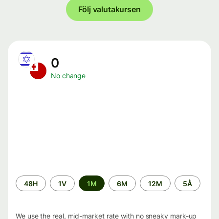
Följ valutakursen
0
No change
Time
48H
1V
1M
6M
12M
5Å
period
We use the real, mid-market rate with no sneaky mark-up