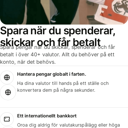
Spara när du spenderar,
skickar och får betalt
Spara pengar när du skickar, spenderar och får
betalt i över 40+ valutor. Allt du behöver på ett
konto, när det behövs.
Hantera pengar globalt i farten.
Ha dina valutor till hands på ett ställe och
konvertera dem på några sekunder.
Ett internationellt bankkort
Oroa dig aldrig för valutakurspålägg eller höga