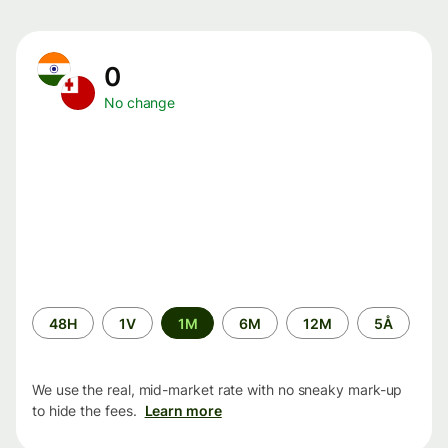
0
No change
Time
48H
1V
1M
6M
12M
5Å
period
We use the real, mid-market rate with no sneaky mark-up
to hide the fees.
Learn more