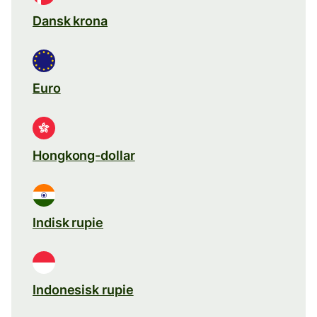
Dansk krona
Euro
Hongkong-dollar
Indisk rupie
Indonesisk rupie