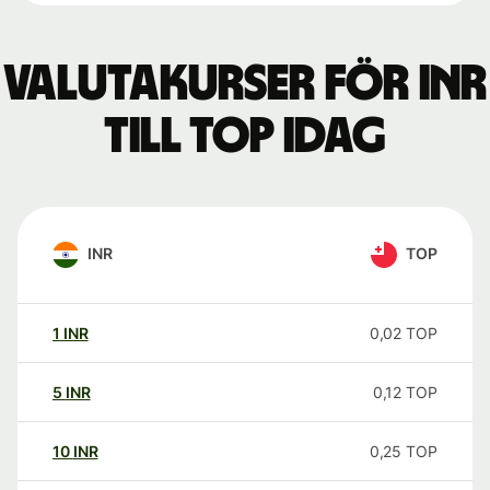
Valutakurser för INR
till TOP idag
INR
TOP
1
INR
0,02
TOP
5
INR
0,12
TOP
10
INR
0,25
TOP