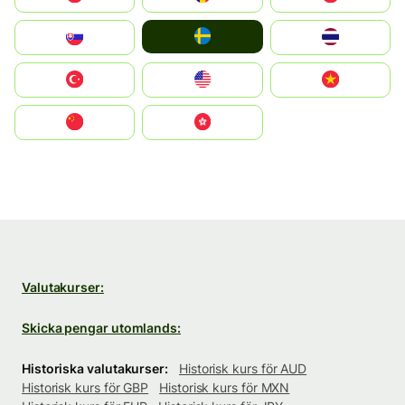
Ruoŧŧa
Slovensko
ไทย
Türkiye
United States
Vietnam
中国
中國香港特別行政區
Valutakurser:
Skicka pengar utomlands:
Historiska valutakurser:
Historisk kurs för AUD
Historisk kurs för GBP
Historisk kurs för MXN