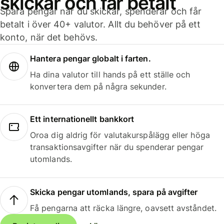
skickar och får betalt
Spara pengar när du skickar, spenderar och får
betalt i över 40+ valutor. Allt du behöver på ett
konto, när det behövs.
Hantera pengar globalt i farten.
Ha dina valutor till hands på ett ställe och
konvertera dem på några sekunder.
Ett internationellt bankkort
Oroa dig aldrig för valutakurspålägg eller höga
transaktionsavgifter när du spenderar pengar
utomlands.
Skicka pengar utomlands, spara på avgifter
Få pengarna att räcka längre, oavsett avståndet.