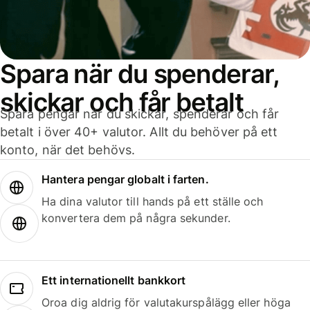
Spara när du spenderar,
skickar och får betalt
Spara pengar när du skickar, spenderar och får
betalt i över 40+ valutor. Allt du behöver på ett
konto, när det behövs.
Hantera pengar globalt i farten.
Ha dina valutor till hands på ett ställe och
konvertera dem på några sekunder.
Ett internationellt bankkort
Oroa dig aldrig för valutakurspålägg eller höga