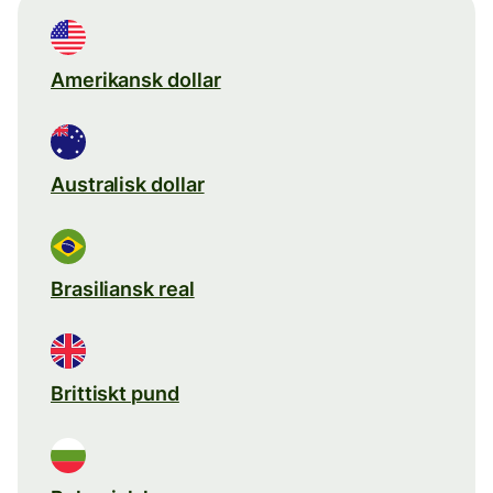
Amerikansk dollar
Australisk dollar
Brasiliansk real
Brittiskt pund