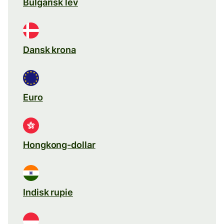
Bulgarisk lev
Dansk krona
Euro
Hongkong-dollar
Indisk rupie