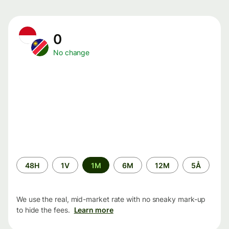
0
No change
Time
48H
1V
1M
6M
12M
5Å
period
We use the real, mid-market rate with no sneaky mark-up
to hide the fees.
Learn more