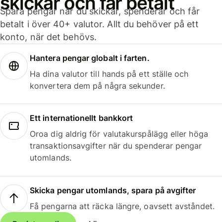
skickar och får betalt
Spara pengar när du skickar, spenderar och får
betalt i över 40+ valutor. Allt du behöver på ett
konto, när det behövs.
Hantera pengar globalt i farten.
Ha dina valutor till hands på ett ställe och
konvertera dem på några sekunder.
Ett internationellt bankkort
Oroa dig aldrig för valutakurspålägg eller höga
transaktionsavgifter när du spenderar pengar
utomlands.
Skicka pengar utomlands, spara på avgifter
Få pengarna att räcka längre, oavsett avståndet.