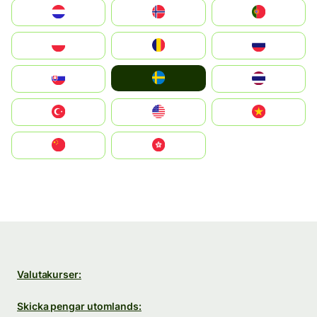
Nederland
Norge
Portugal
Polska
România
Россия
Ruoŧŧa
Slovensko
ไทย
Türkiye
United States
Vietnam
中国
中國香港特別行政區
Valutakurser:
Skicka pengar utomlands: