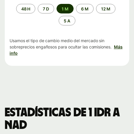
Periodo
48 H
7 D
1 M
6 M
12 M
de
tiempo
5 A
Usamos el tipo de cambio medio del mercado sin
sobreprecios engañosos para ocultar las comisiones.
Más
info
Estadísticas de 1 IDR a
NAD