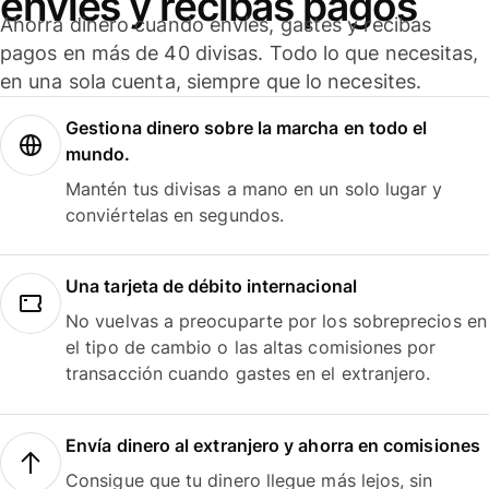
envíes y recibas pagos
Ahorra dinero cuando envíes, gastes y recibas
pagos en más de 40 divisas. Todo lo que necesitas,
en una sola cuenta, siempre que lo necesites.
Gestiona dinero sobre la marcha en todo el
mundo.
Mantén tus divisas a mano en un solo lugar y
conviértelas en segundos.
Una tarjeta de débito internacional
No vuelvas a preocuparte por los sobreprecios en
el tipo de cambio o las altas comisiones por
transacción cuando gastes en el extranjero.
Envía dinero al extranjero y ahorra en comisiones
Consigue que tu dinero llegue más lejos, sin