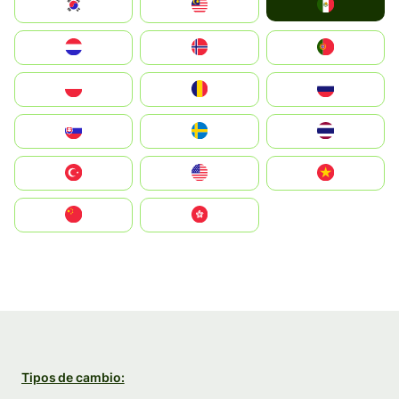
Mexico
South Korea
Malay
Nederland
Norge
Portugal
Polska
România
Россия
Slovensko
Ruoŧŧa
ไทย
Türkiye
United States
Vietnam
中国
中國香港特別行政區
Tipos de cambio: