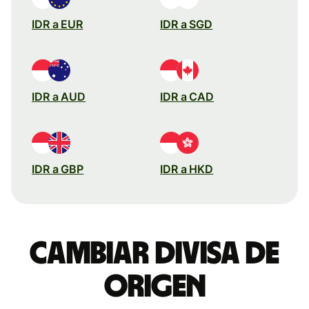
IDR a EUR
IDR a SGD
IDR a AUD
IDR a CAD
IDR a GBP
IDR a HKD
Cambiar divisa de
origen